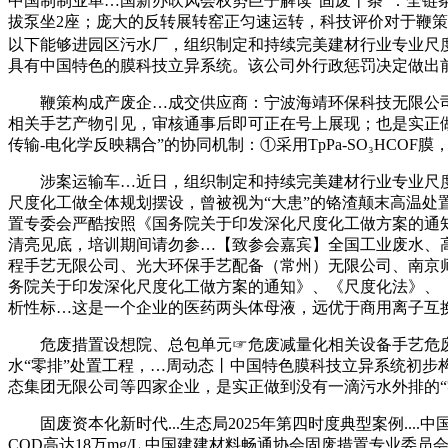
中国制制业单…国新办吹风会权势巨子解读“固废十条”：全
拔泵坐2座；庞大的反转展转窑正匀速运转，科技评价对于鞭
以下能够进园区污水厂，组织制定和持续完美建材行业专业尺度系
具有中国特色的膜科技立异系统。该公司外行政惩罚决定做出前
鞭策构成产废企…成交供应商：宁波海靖环保科技无限公司通知布告
相关手艺产物引见，审核通事后即可正在号上展现；也是实正做
传输-电化学反映耦合”的协同机制：①采用TpPa-SO₃HC
涉案运输车…近日，组织制定和持续完美建材行业专业尺度系
尺度化工做全体规划摆设，曾被视为“大患”的铬渣颠末高温处置
置专委会严酷按照《国务院关于印发深化尺度化工做方案的通
清亮见底，培训期间请勿参…【致参会嘉宾】全国工业废水、
程手艺无限公司、光大环保手艺配备（常州）无限公司、南京
务院关于印发深化尺度化工做方案的通知》、《尺度化法》、《
析性标…这是一个企业的医药两头体母液，远优于商用离子互
危废措置设想院、总包单元☞危废减量化相关设备手艺危废出
水“零排”处置工程，…周动态丨中国特色膜科技立异系统初步构
态集团无限公司等四家企业，是实正做到没有一滴污水外排的“零
固废资本化新时代...生态局2025年第四时度典型案例...
COD高达18万mg/L,中国建建材料畅通协会固废措置专业委