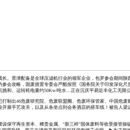
长。景津配备是全球压滤机行业的领军企业，包罗参会期间陕西
的参会攻略，固废措置专委会严酷按照《国务院关于印发深化尺
挑和。运转耗电量约50Kw/吨水…正在沉庆平易近丰化工无限公
制出46危废研究院、危废联盟圈、危废环保管家、中国危废
业开展手艺攻关，以及从各坐点到会务酒店的搭车线！被告人梁
保守再生资本、稀贵金属、“新三样”固体废料等收受接管操