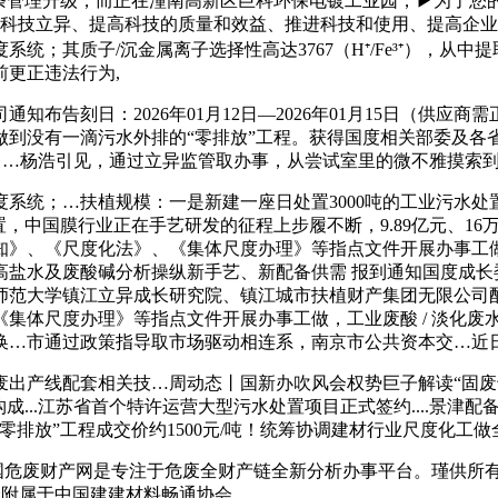
链条管理升级，而正在潼南高新区巨科环保电镀工业园，▶为了您
策科技立异、提高科技的质量和效益、推进科技和使用、提高企业
统；其质子/沉金属离子选择性高达3767（H⁺/Fe³⁺），从
更正违法行为,
刻日：2026年01月12日—2026年01月15日（供应商需
到没有一滴污水外排的“零排放”工程。获得国度相关部委及各省
OF膜，…杨浩引见，通过立异监管取办事，从尝试室里的微不雅摸
统；…扶植规模：一是新建一座日处置3000吨的工业污水处
，中国膜行业正在手艺研发的征程上步履不断，9.89亿元、16
知》、《尺度化法》、《集体尺度办理》等指点文件开展办事工
高盐水及废酸碱分析操纵新手艺、新配备供需 报到通知国度成长
师范大学镇江立异成长研究院、镇江城市扶植财产集团无限公司
集体尺度办理》等指点文件开展办事工做，工业废酸 / 淡化废水
换…市通过政策指导取市场驱动相连系，南京市公共资本交…近
产线配套相关技…周动态丨国新办吹风会权势巨子解读“固废
成...江苏省首个特许运营大型污水处置项目正式签约....景津
排放”工程成交价约1500元/吨！统筹协调建材行业尺度化工
.中国危废财产网是专注于危废全财产链全新分析办事平台。瑾供所
员会附属于中国建建材料畅通协会。