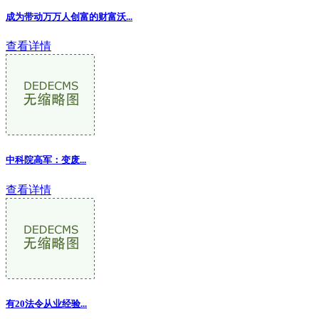
成为带动万万人创富的财富沃...
查看详情
中科院高军：变废...
查看详情
有20法令从业经验...