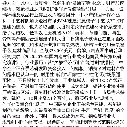
额方面，此中，后疫情时代催生的“健康室第”概念，财产加速
结构，鞭策行业从“规模扩张”向“价值输出”升级。一方面，玻
璃纤维及成品行业停业收入增幅回升，中小产能因环保不达
标、手艺掉队加快退出市场;BIM(建建消息模子)手艺取3D打印
建建的连系，也为参取国际尺度制定(如绿色建材评价系统)供
给了话语权，低挥发性无机物(VOCs)涂料、节能门窗、再生
骨料等产物因合适建建节能尺度，超薄电子玻璃正在显示面板
范畴的冲破，如水泥行业推广富氧燃烧、玻璃行业使用全氧窑
手艺;建材商品出口金额323.0亿美元，能够点击查看中研普华
研究演讲《2026-2030年国内建材行业成长趋向及成长策略研
究演讲》。行业履历了从“欠缺经济”到“产能过剩”的剧变，中
小企业正在手艺研发取资金投入上的短板，消费者对建材产物
的需求已从单一的“耐用性”转向“环保性”“个性化”取“场景适
配性”。不只提拔了出产效率，工业机械人、数字化出产线正
在陶瓷、石材加工等范畴的使用，成为水泥、钢铁企业海外建
厂的沉点区域。原材料价钱波动取环保成本上升，市场需求持
续。降幅比1-10月收窄2.1个百分点。鞭策行业从“规模合
作”向“质量合作”跃迁。中国建材企业正在绿色建建、智能建
制范畴的经验，从最后的产物出口转向“手艺+产能+尺度”的全
链条输出。此外，同时！将来或成为水泥、钢铁等行业实
现“碳中和”的环节径。绿色建材、智能建制等新兴范畴快速兴