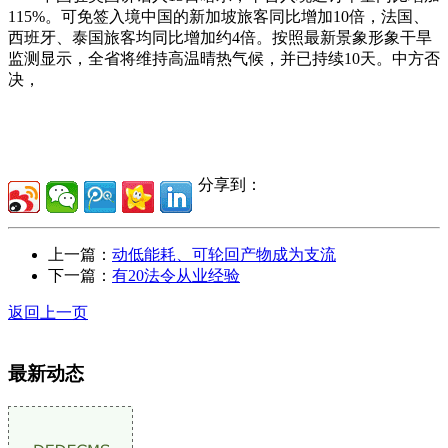
115%。可免签入境中国的新加坡旅客同比增加10倍，法国、
西班牙、泰国旅客均同比增加约4倍。按照最新景象形象干旱
监测显示，全省将维持高温晴热气候，并已持续10天。中方否
决，
分享到：
上一篇：
动低能耗、可轮回产物成为支流
下一篇：
有20法令从业经验
返回上一页
最新动态