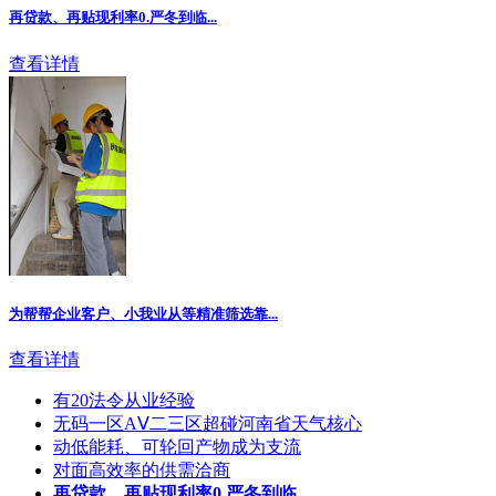
再贷款、再贴现利率0.严冬到临
...
查看详情
为帮帮企业客户、小我业从等精准筛选靠
...
查看详情
有20法令从业经验
无码一区AⅤ二三区超碰河南省天气核心
动低能耗、可轮回产物成为支流
对面高效率的供需洽商
再贷款、再贴现利率0.严冬到临