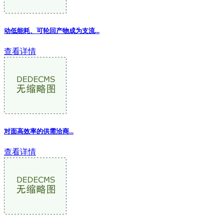
动低能耗、可轮回产物成为支流...
查看详情
对面高效率的供需洽商...
查看详情