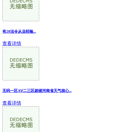
有20法令从业经验...
查看详情
无码一区AⅤ二三区超碰河南省天气核心...
查看详情