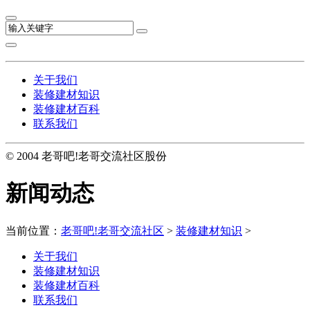
关于我们
装修建材知识
装修建材百科
联系我们
© 2004 老哥吧!老哥交流社区股份
新闻动态
当前位置：
老哥吧!老哥交流社区
>
装修建材知识
>
关于我们
装修建材知识
装修建材百科
联系我们