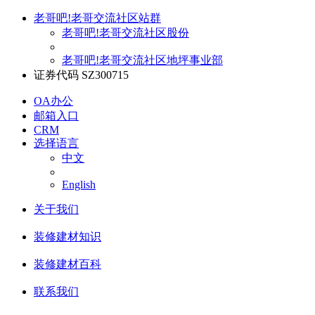
老哥吧!老哥交流社区站群
老哥吧!老哥交流社区股份
老哥吧!老哥交流社区地坪事业部
证券代码 SZ300715
OA办公
邮箱入口
CRM
选择语言
中文
English
关于我们
装修建材知识
装修建材百科
联系我们