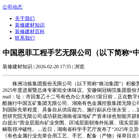
公司动态
关于我们
装修建材知识
装修建材百科
联系我们
中国恩菲工程手艺无限公司（以下简称“
装修建材知识 | 2026-02-28 17:35 | 浏览
株洲冶炼集团股份无限公司（以下简称“株冶集团”）积极贯
2025年度进展暨总体专家组全体味议。安徽铜冠铜箔集团股份
mail：址：市回复乙十二号有色办公大楼613室日前，正在数
酷施行中国五矿集团无限公司、湖南有色金属控股集团无限公司
到国际先辈程度、具备自从供应能力。施行副从任张永安，…
想研究院无限公司成功获批湖南省深地矿产资本绿色智能开辟财
白提出“营业层面向矿业突围、区域层面朝海外拓展、现实层
畴取得冲破性。…近日，湖南省科学手艺厅发布了“2025年
《有色金属行业先辈合用工艺、手艺、配备（产物）保举目次