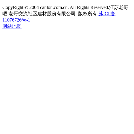
CopyRight © 2004 canlon.com.cn. All Rights Reserved.江苏老哥
吧!老哥交流社区建材股份有限公司. 版权所有
苏ICP备
11076726号-1
网站地图