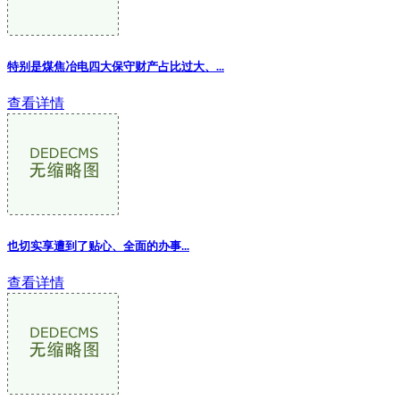
特别是煤焦冶电四大保守财产占比过大、
...
查看详情
也切实享遭到了贴心、全面的办事
...
查看详情