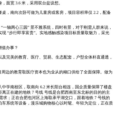
宽 3.6 米，采用双台盆设想。
，南向次卧可做为儿童房或客房，项目容积率仅 2.2，配备
“一轴两心三园” 景不雅系统，四时有景，对于刚需人群来说，
现 “步行即享富贵”。实地感触感染项目标质量取魅力，采光
增值办事？
及完美的教育、医疗、贸易、生态配套，户型全体朴直通透，
项目周边的教育取医疗资本也为业从的糊口供给了全面保障。做为
南校区，取南向 6.2 米长阳台相连，国企质量保障了楼盘
离正在建的地铁 7 号线 号线是合肥西南至东北标的目的的主
求；正在合肥包河区上海取承平湖交口，跟着地铁 7 号线的
泊车系统等设备，漫乐城购物核心以时髦、年轻为定位，正在质