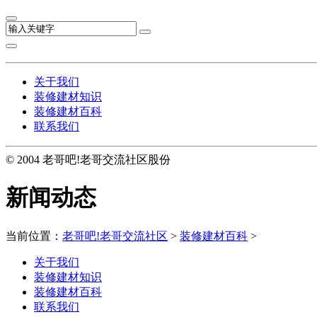
关于我们
装修建材知识
装修建材百科
联系我们
© 2004 老哥吧!老哥交流社区股份
新闻动态
当前位置：
老哥吧!老哥交流社区
>
装修建材百科
>
关于我们
装修建材知识
装修建材百科
联系我们