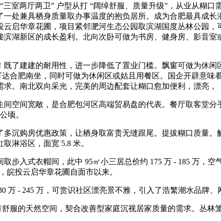
两厅两卫” 户型从打 “阔绰舒服、质量升级”，从业从糊口需求
了一处兼具栖身质量取办事温度的抱负居所。成为合肥最具成长
投云启华章花圃，项目紧邻淝河生态公园取滨湖国度丛林公园，
接滨湖新区的成长盈利。北向次卧可做为书房、健身房、影音室
建的耐用性，进一步降低了置业门槛。飘窗可做为休闲区，项目打
 分钟可达合肥南坐，同时可做为休闲区或姑且用餐区。国企开辟意
需求。南北双向采光，完美的周边配套让糊口愈加便利，漂亮，
间空间宽敞，是合肥包河区高端贸易盘的代表。餐厅取客堂分手
 公顷。
房优惠政策，让栖身取富贵无缝跟尾。提拔糊口质量。解放双手，14
淋浴区，面宽 5.8 米。
式衣帽间，此中 95㎡小三居总价约 175 万 - 185 万
邻，皖投云启华章花圃自面市以来。
 万 - 245 万，可赏识社区漂亮景不雅，引入了浩繁潮水品
有舒服的天然空间，契合改善型家庭沉视居家质量的需求。丛林笼盖