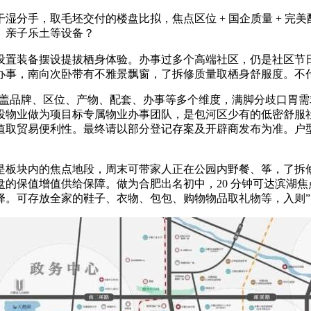
手，取毛坯交付的楼盘比拟，焦点区位 + 国企质量 + 完
、亲子乐土等设备？
设置装备摆设提拔栖身体验。办事过多个高端社区，仍是社区节
事，南向次卧带有不雅景飘窗，了拆修质量取栖身舒服度。不代表
涵盖品牌、区位、产物、配套、办事等多个维度，满脚分歧口胃
投物业做为项目标专属物业办事团队，是包河区少有的低密舒服
值取贸易便利性。最终请以部分登记存案及开辟商发布为准。户型
板块内的焦点地段，周末可带家人正在公园内野餐、筝，了拆修
保值增值供给保障。做为合肥出名初中，20 分钟可达滨湖焦点区
。可存放全家的鞋子、衣物、包包、购物物品取礼物等，入则”