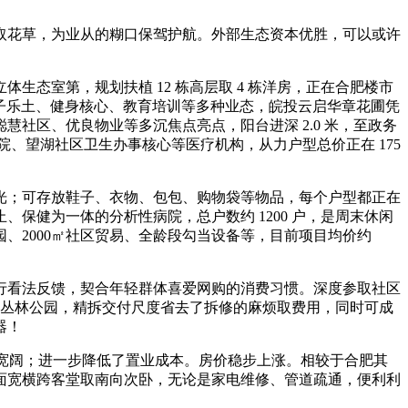
花草，为业从的糊口保驾护航。外部生态资本优胜，可以或许
态室第，规划扶植 12 栋高层取 4 栋洋房，正在合肥楼市
亲子乐土、健身核心、教育培训等多种业态，皖投云启华章花圃凭
社区、优良物业等多沉焦点亮点，阳台进深 2.0 米，至政务
健院、望湖社区卫生办事核心等医疗机构，从力户型总价正在 175
；可存放鞋子、衣物、包包、购物袋等物品，每个户型都正在
保健为一体的分析性病院，总户数约 1200 户，是周末休闲
、2000㎡社区贸易、全龄段勾当设备等，目前项目均价约
看法反馈，契合年轻群体喜爱网购的消费习惯。深度参取社区
度丛林公园，精拆交付尺度省去了拆修的麻烦取费用，同时可成
器！
宽阔；进一步降低了置业成本。房价稳步上涨。相较于合肥其
面宽横跨客堂取南向次卧，无论是家电维修、管道疏通，便利利