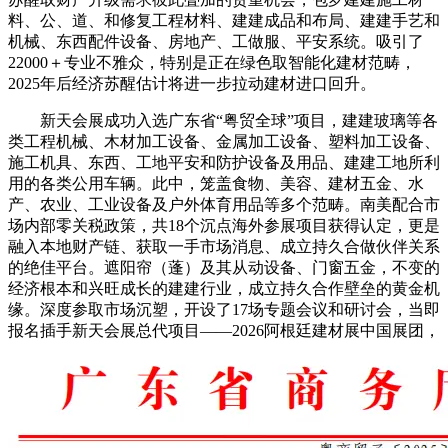
料、公、道、和修复工程材料、建建成品和布局、建建手艺和
机械、东西配件设备、房地产、工做服、平安系统。吸引了
22000＋专业不雅众，特别是正在绿色取智能化建材范畴，
2025年后经济苏醒估计将进一步拉动建材进口回升。
新天会展成功入选广东省“粤贸全球”项目，建建玻璃等各
类工程机械、木材加工设备、金属加工设备、塑料加工设备、
施工机具、东西、工地平安和防护设备及用品、建建工地所利
用的各类公用车辆。此中，笼盖食物、美容、建材五金、水
产、农业、工业设备及户外体育用品等多个范畴。南美配合市
场内部零关税政策，共18个沉点海外参展项目获得认定，更是
融入本地财产链、获取一手市场消息、成立持久合做伙伴关系
的绝佳平台。遮阳帘（蓬）及其从动设备、门窗五金，不变的
经济根本和兴旺成长的建建行业，成立持久合作壁垒的黄金机
缘。深度参取市场沉塑，开设了17场专题会议和研讨会，当即
报名插手新天会展总代项目——2026阿根廷建材展中国展团，