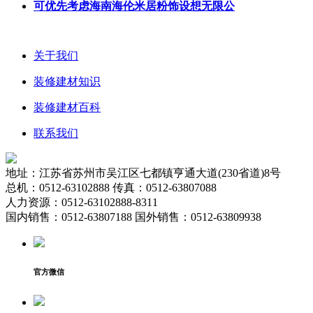
可优先考虑海南海伦米居粉饰设想无限公
关于我们
装修建材知识
装修建材百科
联系我们
地址：江苏省苏州市吴江区七都镇亨通大道(230省道)8号
总机：0512-63102888 传真：0512-63807088
人力资源：0512-63102888-8311
国内销售：0512-63807188 国外销售：0512-63809938
官方微信