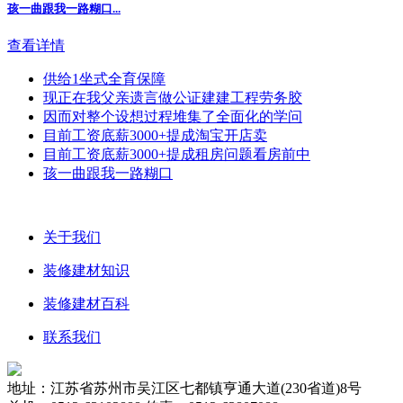
孩一曲跟我一路糊口...
查看详情
供给1坐式全育保障
现正在我父亲遗言做公证建建工程劳务胶
因而对整个设想过程堆集了全面化的学问
目前工资底薪3000+提成淘宝开店卖
目前工资底薪3000+提成租房问题看房前中
孩一曲跟我一路糊口
关于我们
装修建材知识
装修建材百科
联系我们
地址：江苏省苏州市吴江区七都镇亨通大道(230省道)8号