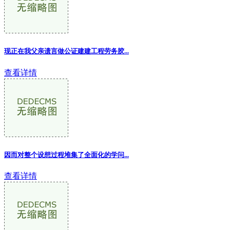
现正在我父亲遗言做公证建建工程劳务胶...
查看详情
因而对整个设想过程堆集了全面化的学问...
查看详情