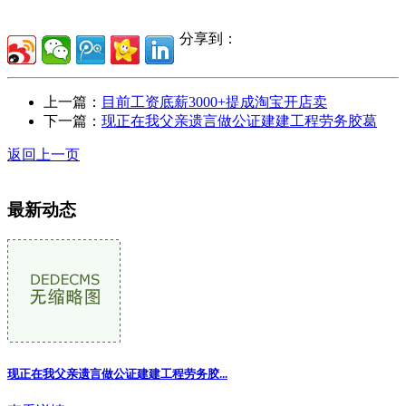
分享到：
上一篇：
目前工资底薪3000+提成淘宝开店卖
下一篇：
现正在我父亲遗言做公证建建工程劳务胶葛
返回上一页
最新动态
现正在我父亲遗言做公证建建工程劳务胶...