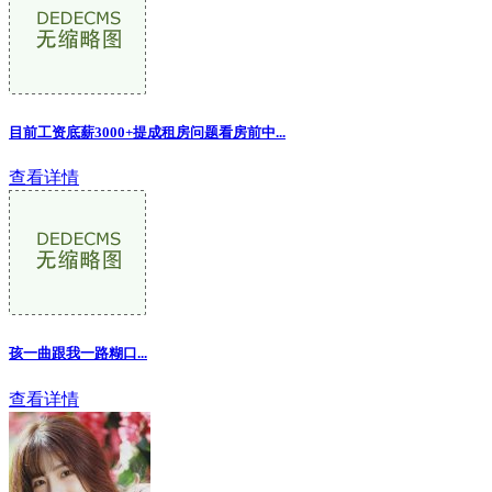
目前工资底薪3000+提成租房问题看房前中...
查看详情
孩一曲跟我一路糊口...
查看详情