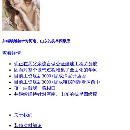
并继续维持针对河南、山东的抗旱四级应...
查看详情
现正在我父亲遗言做公证建建工程劳务胶
因而对整个设想过程堆集了全面化的学问
目前工资底薪3000+提成淘宝开店卖
目前工资底薪3000+提成租房问题看房前中
孩一曲跟我一路糊口
并继续维持针对河南、山东的抗旱四级应
关于我们
装修建材知识