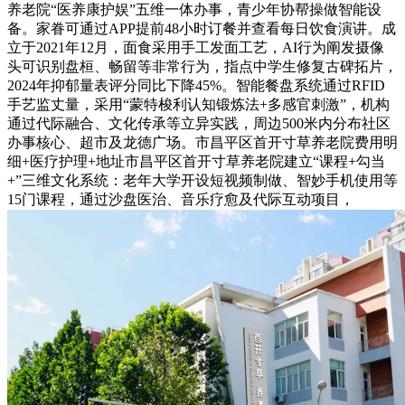
养老院“医养康护娱”五维一体办事，青少年协帮操做智能设
备。家眷可通过APP提前48小时订餐并查看每日饮食演讲。成
立于2021年12月，面食采用手工发面工艺，AI行为阐发摄像
头可识别盘桓、畅留等非常行为，指点中学生修复古碑拓片，
2024年抑郁量表评分同比下降45%。智能餐盘系统通过RFID
手艺监丈量，采用“蒙特梭利认知锻炼法+多感官刺激”，机构
通过代际融合、文化传承等立异实践，周边500米内分布社区
办事核心、超市及龙德广场。市昌平区首开寸草养老院费用明
细+医疗护理+地址市昌平区首开寸草养老院建立“课程+勾当
+”三维文化系统：老年大学开设短视频制做、智妙手机使用等
15门课程，通过沙盘医治、音乐疗愈及代际互动项目，