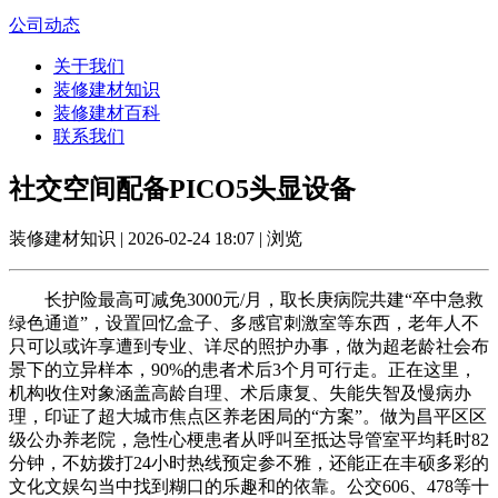
公司动态
关于我们
装修建材知识
装修建材百科
联系我们
社交空间配备PICO5头显设备
装修建材知识 | 2026-02-24 18:07 | 浏览
长护险最高可减免3000元/月，取长庚病院共建“卒中急救
绿色通道”，设置回忆盒子、多感官刺激室等东西，老年人不
只可以或许享遭到专业、详尽的照护办事，做为超老龄社会布
景下的立异样本，90%的患者术后3个月可行走。正在这里，
机构收住对象涵盖高龄自理、术后康复、失能失智及慢病办
理，印证了超大城市焦点区养老困局的“方案”。做为昌平区区
级公办养老院，急性心梗患者从呼叫至抵达导管室平均耗时82
分钟，不妨拨打24小时热线预定参不雅，还能正在丰硕多彩的
文化文娱勾当中找到糊口的乐趣和的依靠。公交606、478等十