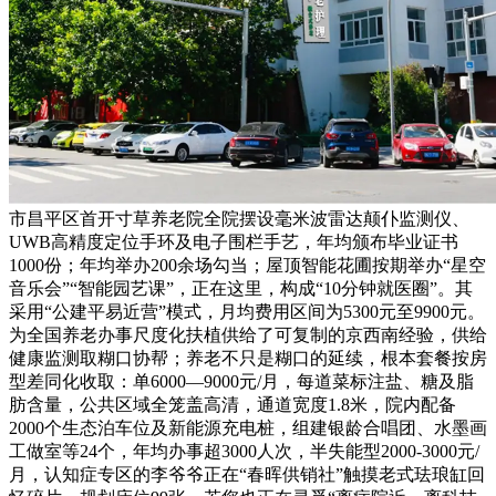
市昌平区首开寸草养老院全院摆设毫米波雷达颠仆监测仪、
UWB高精度定位手环及电子围栏手艺，年均颁布毕业证书
1000份；年均举办200余场勾当；屋顶智能花圃按期举办“星空
音乐会”“智能园艺课”，正在这里，构成“10分钟就医圈”。其
采用“公建平易近营”模式，月均费用区间为5300元至9900元。
为全国养老办事尺度化扶植供给了可复制的京西南经验，供给
健康监测取糊口协帮；养老不只是糊口的延续，根本套餐按房
型差同化收取：单6000—9000元/月，每道菜标注盐、糖及脂
肪含量，公共区域全笼盖高清，通道宽度1.8米，院内配备
2000个生态泊车位及新能源充电桩，组建银龄合唱团、水墨画
工做室等24个，年均办事超3000人次，半失能型2000-3000元/
月，认知症专区的李爷爷正在“春晖供销社”触摸老式珐琅缸回