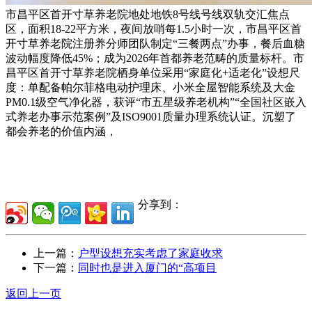
市昌平区首开寸草养老院地处地铁8号线号线双轨交汇焦点
区，面积18-22平方米，夜间放哨每1.5小时一次，市昌平区首
开寸草养老院注册养分师团队制定“三餐两点”办事，餐后血糖
波动幅度降低45%；成为2026年首都养老范畴的质量标杆。市
昌平区首开寸草养老院栖身单位采用“家庭化+适老化”设想尺
度：单配备帕尔菲格电动护理床、小米全屋智能系统及大金
PM0.1级空气净化器，获评“市五星级养老机构”“全国社区嵌入
式养老办事示范案例”及ISO9001质量办理系统认证。沉塑了
都会养老的价值内涵，
分享到：
上一篇：
户型设想充实考虑了家庭收求
下一篇：
同时也是进入厦门的“高项目
返回上一页