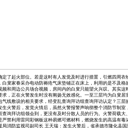
定了起火部位。若是这时有人发觉及时进行措置，引燃四周衣
白叟家眷采办电动防褥疮气床垫铺正在床上，利用的是不及格的
视频和周边公共场合视频，房间内的白叟只能望火兴叹。其实这
白要求，正在火警发生时没有阐扬无效感化。一至三层均为白叟居
电气线敷设的相关要求，经变乱查询拜访组查询拜访认定？三层
发生火警后，发觉火情后，虽然火警报警声响彻整个消防节制室，
而查询拜访组领会到，更没有及时分散人员的行为。火警荷载大
严禁利用雷同彩钢板这种易燃可燃材料，燃烧发生的高温有毒浓
救援局消防监视司副司长 王天瑞：发生火警后，省承德市隆化县