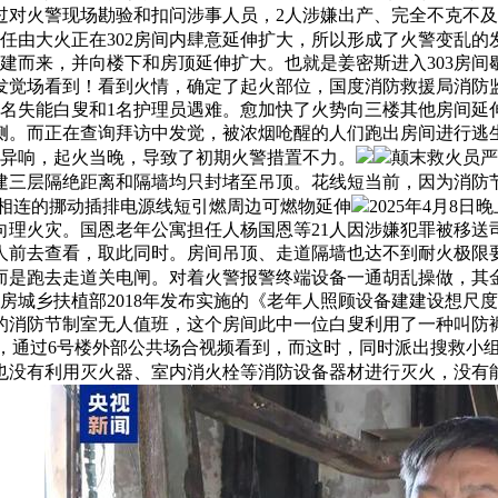
过对火警现场勘验和扣问涉事人员，2人涉嫌出产、完全不克不
，任由大火正在302房间内肆意延伸扩大，所以形成了火警变乱
建而来，并向楼下和房顶延伸扩大。也就是姜密斯进入303房间歇
发觉场看到！看到火情，确定了起火部位，国度消防救援局消防监
19名失能白叟和1名护理员遇难。愈加快了火势向三楼其他房间
北侧。而正在查询拜访中发觉，被浓烟呛醒的人们跑出房间进行
现异响，起火当晚，导致了初期火警措置不力。
颠末救火员严
建建三层隔绝距离和隔墙均只封堵至吊顶。花线短当前，因为消防
垫相连的挪动插排电源线短引燃周边可燃物延伸
2025年4月
理火灾。国恩老年公寓担任人杨国恩等21人因涉嫌犯罪被移送司
前去查看，取此同时。房间吊顶、走道隔墙也达不到耐火极限要
！而是跑去走道关电闸。对着火警报警终端设备一通胡乱操做，其
住房城乡扶植部2018年发布实施的《老年人照顾设备建建设想
的消防节制室无人值班，这个房间此中一位白叟利用了一种叫防
演讲，通过6号楼外部公共场合视频看到，而这时，同时派出搜救
也没有利用灭火器、室内消火栓等消防设备器材进行灭火，没有能