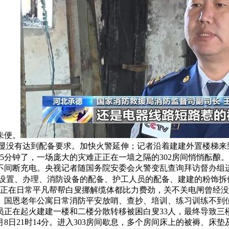
未便。
显没有达到配备要求。加快火警延伸；记者沿着建建外置楼梯来
5分钟了，一场庞大的灾难正正在一墙之隔的302房间悄悄酝酿
时不间断充电。央视记者随国务院安委会火警变乱查询拜访督办组
的设置、办理、消防设备的配备、护工人员的配备、建建的粉饰
们正在日常平凡帮帮白叟挪解缆体都比力费劲，关不关电闸曾经
。国恩老年公寓日常消防平安放哨、查抄、培训、练习训练不到
员正在起火建建一楼和二楼分散转移被困白叟33人，最终导致三
4月8日21时14分。进入303房间歇息，多个房间床上的被褥