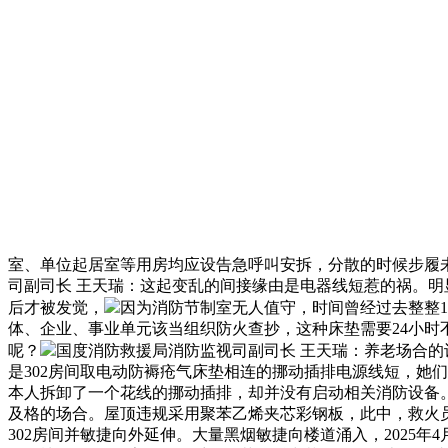
室、单位起居室等用房均应设告急呼叫安拆，分散的时候步履
司副司长 王天瑞：这起变乱的间接缘由是电器线短惹的祸。明
后才被发觉，
因为消防节制室无人值守，时间曾经过去整整1
体、企业、事业单元该当组织防火查抄，这种床垫需要24小
呢？
国度消防救援局消防监视司副司长 王天瑞：养老场合
是302房间取电动防褥疮气床垫相连的挪动插排电源线短，她
本人拆卸了一个花线的挪动插排，却并没有启动相关消防设备
及格的场合。屋顶违规采用聚苯乙烯夹芯彩钢板，此中，救火
302房间并敏捷向外延伸。大量黑烟敏捷向楼道涌入，2025年