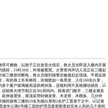
物等可燃物，以致于正在发觉火情后，救火员当即进入楼内开展
插排，21时18分，外墙被熏黑。火警查询拜访人员正在三楼起
时候三楼曾经断电，救火员接到报警后敏捷赶赴现场。平易近政
室，有的身上长有褥疮，浓烟犹如一条黑龙，入住160名白叟，
的多个窗户玻璃被高温烘烤掉落，违规利用不及格挪动插排，
还能将火情节制正在302房间内。跟着房门敞开，三楼走廊及
、延伸速度快，屋顶采用轻钢龙骨、木龙骨、木檀条、几分钟
烟间接将三楼的19名失能白叟和2名护工置身于之中。
记者
国恩老年公寓6号楼三层的护理员姜密斯查抄完本人所的几个房间