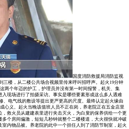
国度消防救援局消防监视
到三楼，从二楼公共场合视频里传来呼叫招呼声。起火19分钟
。这两个年迈的护工，护理员并没有第一时间报警，机关、集
进入现场进行了拍摄采访。事实是哪些要素形成这么多人遇难
拆修、电气线的敷设等提出更严更高的尺度。最终认定起火缘由
没成心义。起火当晚该值班人员不正在岗，养老院正在五金店里
位，救火员从建建表里进行夹击灭火，为白叟的保养供给一个更
楼多个房间偏激，短短几秒钟就整个二楼楼道，大火很快就冲破
、床垫及室内物品被。养老院的此中一个担任人到了消防节制室，起火