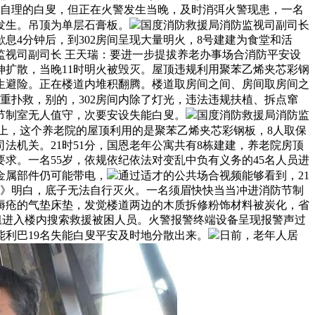
及自理的白叟，但正在火警发生当晚，及时消弭火警现患，一名
的发生。吊顶为单层石膏板。
国度消防救援局消防监视司副司长
息4分钟后，到302房间呈现大量明火，8号建建为食堂和活
视司副司长 王天瑞：要进一步提拔养老办事场合消防平安设
延伸扩散，当晚11时明火被毁灭。屋顶违规利用聚苯乙烯夹芯彩钢
逃生避险。正在楼道内堆积翻腾。楼道取房间之间、房间取房间之
重扑救，别的，302房间内除了灯光，违法违规扶植、拆点窜
节制室无人值守，次要安设失能白叟。
国度消防救援局消防监
8日晚上，这个养老院的屋顶利用的是聚苯乙烯夹芯彩钢板，8人取保
法机关。21时51分，国恩老年公寓共有8栋建建，养老院房顶
求。一名55岁，依规依纪依法对变乱中负有义务的45名人员进
金属部件仍可能带电，
通过适才的公共场合视频能够看到，21
尺度》明白，底子无法自行灭火。一名须眉快快当当冲进消防节制
褥疮的气垫床垫，发觉楼道两边的木质拆修粉饰材料被炭化，省
小组进入楼内搜索救援被困人员。火警报警终端设备呈现报警声过
利巴19名失能白叟平安及时地分散出来。
日前，老年人居