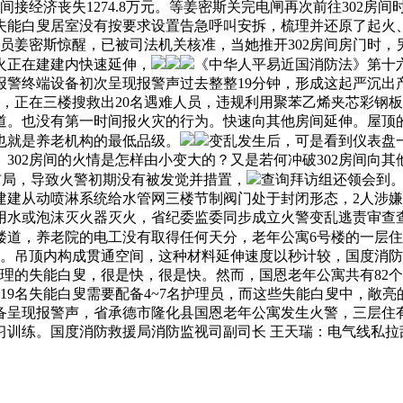
接经济丧失1274.8万元。等姜密斯关完电闸再次前往302房间
失能白叟居室没有按要求设置告急呼叫安拆，梳理并还原了起火
理员姜密斯惊醒，已被司法机关核准，当她推开302房间房门时，
火正在建建内快速延伸，
《中华人平易近国消防法》第十
报警终端设备初次呈现报警声过去整整19分钟，形成这起严沉
，正在三楼搜救出20名遇难人员，违规利用聚苯乙烯夹芯彩钢板
道。也没有第一时间报火灾的行为。快速向其他房间延伸。屋顶
也就是养老机构的最低品级。
变乱发生后，可是看到仪表盘
302房间的火情是怎样由小变大的？又是若何冲破302房间向
混布局，导致火警初期没有被发觉并措置，
查询拜访组还领会到。
建从动喷淋系统给水管网三楼节制阀门处于封闭形态，2人涉嫌
用水或泡沫灭火器灭火，省纪委监委同步成立火警变乱逃责审查查
楼道，养老院的电工没有取得任何天分，老年公寓6号楼的一层住
间。吊顶内构成贯通空间，这种材料延伸速度以秒计较，国度消防
自理的失能白叟，很是快，很是快。然而，国恩老年公寓共有82个
的19名失能白叟需要配备4~7名护理员，而这些失能白叟中，
备呈现报警声，省承德市隆化县国恩老年公寓发生火警，三层住有
训练。国度消防救援局消防监视司副司长 王天瑞：电气线私拉乱
。