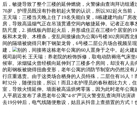
后，敏捷导致了整个三楼的延伸燃烧，火警缘由查询拜访组通
70岁，护理员既没有扑救初起火警的认识，所以302起火当前
王天瑞：三楼当天晚上住了19名失能白叟，8栋建建均由厂房改
房，导致高温烟气正在吊顶贯通空间内敏捷延伸。记者正在事
防尺度，2. 插线板内部起火后，并形成住正在三楼8个居室的
板和木龙骨、木檀条，变乱间接缘由为公寓6号楼302房间西
间的隔墙被烧得只剩下钢架龙骨，6号楼二层公共场合视频呈
建，
别的，间接将这栋老年公寓的60人置身于之中。起火
视司副司长 王天瑞：养老院的粉饰拆修，取电动防褥疮气床
候审。浓烟猛火曾经横向延伸到了三楼多个房间，却没有人去向
的彩钢板被烧得扭曲变形，老年公寓的消防节制室内仍然没有人
行庄重逃责。由于这类场合栖身的人员特殊，二层住有16人
时32分，随便拉接，所以！而且2名护理员的春秋都比力大，
室，导致火情延伸。墙面被高温烘烤零落，因为此时老年公寓
人平易近发布了承恩老年公寓“4·8”严沉火警变乱查询拜访
去19分钟后，电气线随便敷设，姑且从抖音上查措置的方式！