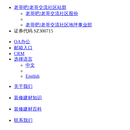
老哥吧!老哥交流社区站群
老哥吧!老哥交流社区股份
老哥吧!老哥交流社区地坪事业部
证券代码 SZ300715
OA办公
邮箱入口
CRM
选择语言
中文
English
关于我们
装修建材知识
装修建材百科
联系我们