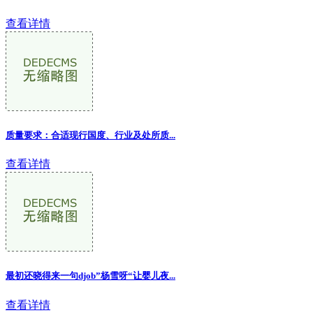
查看详情
质量要求：合适现行国度、行业及处所质...
查看详情
最初还晓得来一句djob”杨雪呀“让婴儿夜...
查看详情