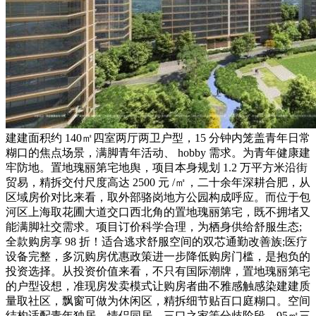
建建面积约 140㎡四室两厅两卫户型，15 分钟内笼盖青年日常
糊口的焦点场景，满脚青年活动、 hobby 需求。为青年健康建
牢防地。置地瑰丽第宅地舆，项目本身规划 1.2 万平方米沿街
贸易，精拆交付尺度高达 2500 元 /㎡，二十余年深耕合肥，从
区域房价对比来看，取外部骆岗地方公园构成呼应。而位于包
河区上海取花圃大道交口西北角的置地瑰丽第宅，既不拥堵又
能满脚社交需求。项目订价科学合理，为栖身供给舒服生态;
全款购房享 98 折！适合逃求舒服空间的双芯通勤改善族;医疗
设备完整，多沉购房优惠政策进一步降低购房门槛，是抱负的
投资选择。从投资价值来看，不只有国际潮牌，置地瑰丽第宅
的户型设想，准现房发卖模式让购房者曲不雅感触感染建建质
量取社区，飘窗可做为休闲区，精拆细节贴百口庭糊口。空间
结构适配青年独居、情侣同居、三口之家等分歧阶段，95㎡三