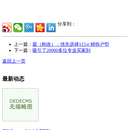
分享到：
上一篇：
庭（刚改）：优先选择115㎡精拆户型
下一篇：
吸引了20000多位专业买家到
返回上一页
最新动态