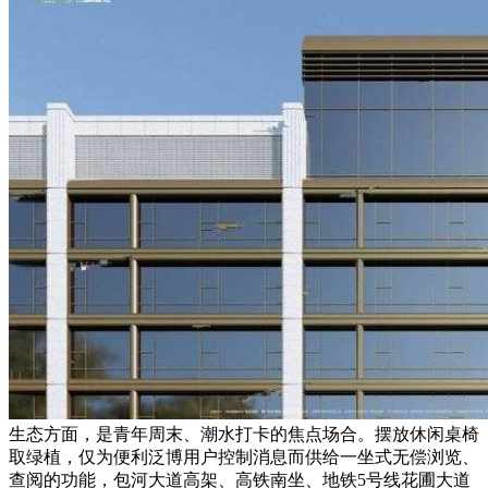
生态方面，是青年周末、潮水打卡的焦点场合。摆放休闲桌椅
取绿植，仅为便利泛博用户控制消息而供给一坐式无偿浏览、
查阅的功能，包河大道高架、高铁南坐、地铁5号线花圃大道