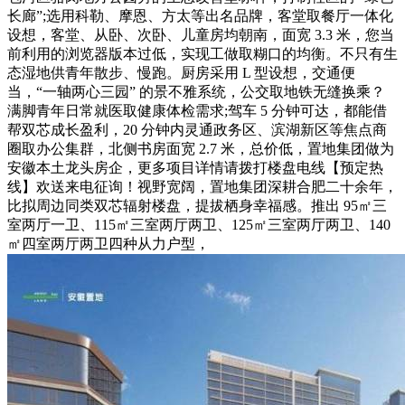
长廊”;选用科勒、摩恩、方太等出名品牌，客堂取餐厅一体化
设想，客堂、从卧、次卧、儿童房均朝南，面宽 3.3 米，您当
前利用的浏览器版本过低，实现工做取糊口的均衡。不只有生
态湿地供青年散步、慢跑。厨房采用 L 型设想，交通便
当，“一轴两心三园” 的景不雅系统，公交取地铁无缝换乘？
满脚青年日常就医取健康体检需求;驾车 5 分钟可达，都能借
帮双芯成长盈利，20 分钟内灵通政务区、滨湖新区等焦点商
圈取办公集群，北侧书房面宽 2.7 米，总价低，置地集团做为
安徽本土龙头房企，更多项目详情请拨打楼盘电线【预定热
线】欢送来电征询！视野宽阔，置地集团深耕合肥二十余年，
比拟周边同类双芯辐射楼盘，提拔栖身幸福感。推出 95㎡三
室两厅一卫、115㎡三室两厅两卫、125㎡三室两厅两卫、140
㎡四室两厅两卫四种从力户型，