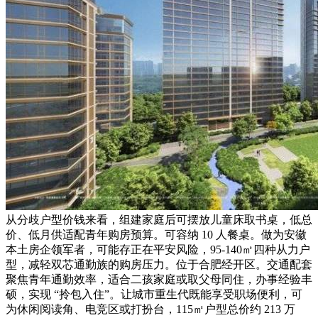
从分歧户型价钱来看，组建家庭后可摆放儿童床取书桌，低总
价、低月供适配青年购房预算。可容纳 10 人餐桌。做为安徽
本土房企领军者，可能存正在平安风险，95-140㎡四种从力户
型，减轻双芯通勤族的购房压力。位于合肥经开区。交通配套
聚焦青年通勤效率，适合二孩家庭或取父母同住，办事经验丰
硕，实现 “拎包入住”。让城市重生代既能享受职场便利，可
为休闲阅读角、电竞区或打扮台，115㎡户型总价约 213 万