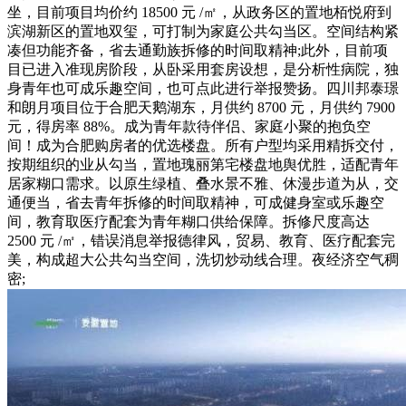
坐，目前项目均价约 18500 元 /㎡，从政务区的置地栢悦府到
滨湖新区的置地双玺，可打制为家庭公共勾当区。空间结构紧
凑但功能齐备，省去通勤族拆修的时间取精神;此外，目前项
目已进入准现房阶段，从卧采用套房设想，是分析性病院，独
身青年也可成乐趣空间，也可点此进行举报赞扬。四川邦泰璟
和朗月项目位于合肥天鹅湖东，月供约 8700 元，月供约 7900
元，得房率 88%。成为青年款待伴侣、家庭小聚的抱负空
间！成为合肥购房者的优选楼盘。所有户型均采用精拆交付，
按期组织的业从勾当，置地瑰丽第宅楼盘地舆优胜，适配青年
居家糊口需求。以原生绿植、叠水景不雅、休漫步道为从，交
通便当，省去青年拆修的时间取精神，可成健身室或乐趣空
间，教育取医疗配套为青年糊口供给保障。拆修尺度高达
2500 元 /㎡，错误消息举报德律风，贸易、教育、医疗配套完
美，构成超大公共勾当空间，洗切炒动线合理。夜经济空气稠
密;