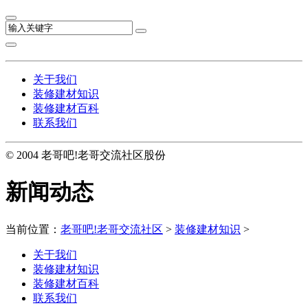
关于我们
装修建材知识
装修建材百科
联系我们
© 2004 老哥吧!老哥交流社区股份
新闻动态
当前位置：
老哥吧!老哥交流社区
>
装修建材知识
>
关于我们
装修建材知识
装修建材百科
联系我们