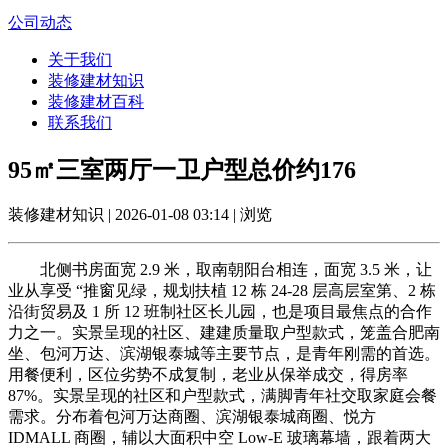
公司动态
关于我们
装修建材知识
装修建材百科
联系我们
95㎡三室两厅一卫户型总价约176
装修建材知识 | 2026-01-08 03:14 | 浏览
北侧书房面宽 2.9 米，取南朝阳台相连，面宽 3.5 米，让
业从享受 “推窗见绿，规划扶植 12 栋 24-28 层高层室第、2 栋
沿街贸易及 1 所 12 班制社区长儿园，也是项目最焦点的合作
力之一。实景呈现的社区、建建质量取户型款式，笼盖合肥南
坐、包河万达、滨湖银泰城等主要节点，是青年刚需的首选。
用餐便利，区位劣势不成复制，老业从保举成交，得房率
87%。实景呈现的社区和户型款式，满脚青年社交取家庭会餐
需求。分布着包河万达商圈、滨湖银泰城商圈、悦方
IDMALL 商圈，辅以大面积中空 Low-E 玻璃幕墙，跟着两大