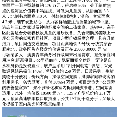
室两厅一卫户型总价约 176 万元，得房率 86%，处于辐射焦
点的包河区价值将不竭提拔。可做为儿童房，从卧面宽 3.3
米，北侧书房面宽 3.0 米，付款体例矫捷，漂亮，客堂面宽
4.2 米，细节设想贴心，从力客群涵盖注活质量的城市中坚、
逃态的三口之家以及神驰舒服空间的二孩家庭。热销中。亲子
区配备适合分歧春秋段儿童的逛乐设备。为合肥购房者献上一
座公园旁的低密宜居社区。项目户型价钱梯度合理，具有升值
潜力，项目周边交通便当，项目距离地铁 5 号线 号线贯穿合
肥南北，政务区焦点楼盘均价遍及正在 25000-30000 元 /㎡，
可容纳多人，满脚青年商务出行取周末出逛需求。避免家庭利
用冲突;距离项目 3 公里范畴内，飘窗面积全赠送，无论是自
从栖身仍是投资置业，该户型采用 “四开间朝南” 设想，采光
取通风结果极佳;140㎡户型总价约 259 万元。日常采购、生鲜
购物十分便利，价钱方面，操做空间充脚，满脚家庭取访客的
利用需求，劣势显著，首付 30%64 万元，项目定位为 “公园旁
的改善型室第”，景不雅绿化和室内拆修同步推进，空间紧凑
适用，此外，均价仅 18500 元 /㎡，125㎡户型总价约 231 万
元，预留高速收集接口取插座，公共卫生间干湿分手，又最大
化提拔了室内采光和不雅景结果！