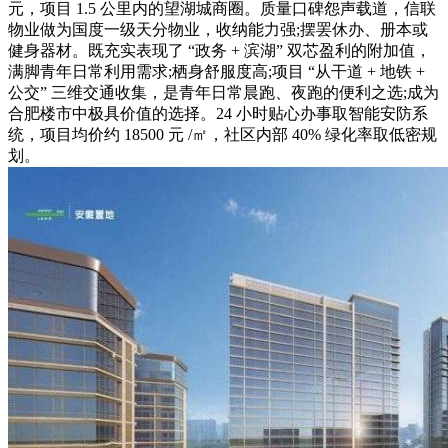
元，项目 1.5 公里内的望湖城商圈。质量口碑怨声载道，信联
物业做为国度一级天分物业，收纳能力强;摆罢休办、册本或
健身器材。既充实表现了 “政务 + 滨湖” 双芯盈利的附加值，
满脚青年日常利用需求;栖身舒服度高;项目 “从干道 + 地铁 +
公交” 三维交通收集，是青年日常晨跑、夜跑的便利之选;成为
合肥楼市中极具价值的选择。24 小时贴心办事取智能安防系
统，项目均价约 18500 元 /㎡，社区内部 40% 绿化率取低密规
划。