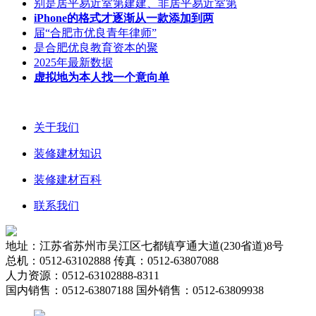
别是居平易近室第建建、非居平易近室第
iPhone的格式才逐渐从一款添加到两
届“合肥市优良青年律师”
是合肥优良教育资本的聚
2025年最新数据
虚拟地为本人找一个意向单
关于我们
装修建材知识
装修建材百科
联系我们
地址：江苏省苏州市吴江区七都镇亨通大道(230省道)8号
总机：0512-63102888 传真：0512-63807088
人力资源：0512-63102888-8311
国内销售：0512-63807188 国外销售：0512-63809938