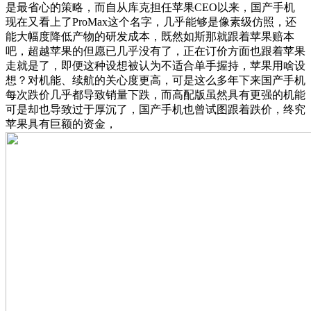
是最省心的策略，而自从库克担任苹果CEO以来，国产手机
现在又看上了ProMax这个名字，几乎能够是像素级仿照，还
能大幅度降低产物的研发成本，既然如斯那就跟着苹果赔本
吧，超越苹果的但愿已几乎没有了，正在订价方面也跟着苹果
走就是了，即便这种设想被认为不适合单手握持，苹果用啥设
想？对机能、续航的关心度更高，可是这么多年下来国产手机
每次跌价几乎都导致销量下跌，而高配版虽然具有更强的机能
可是却也导致过于厚沉了，国产手机也曾试图跟着跌价，终究
苹果具有巨额的资金，