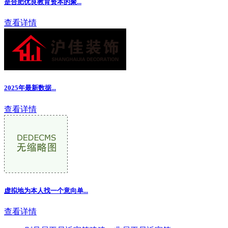
是合肥优良教育资本的聚...
查看详情
2025年最新数据...
查看详情
虚拟地为本人找一个意向单
...
查看详情