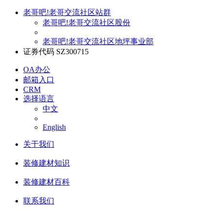
老哥吧!老哥交流社区站群
老哥吧!老哥交流社区股份
老哥吧!老哥交流社区地坪事业部
证券代码 SZ300715
OA办公
邮箱入口
CRM
选择语言
中文
English
关于我们
装修建材知识
装修建材百科
联系我们