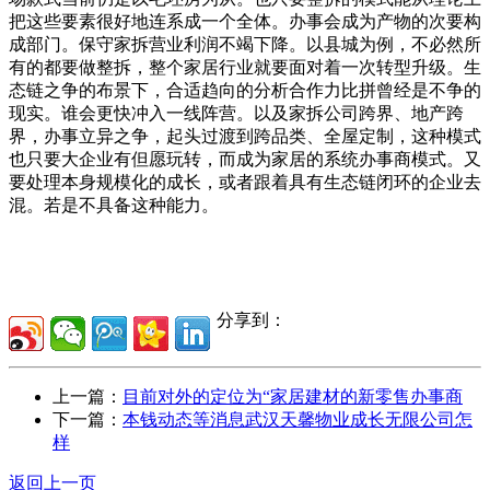
把这些要素很好地连系成一个全体。办事会成为产物的次要构
成部门。保守家拆营业利润不竭下降。以县城为例，不必然所
有的都要做整拆，整个家居行业就要面对着一次转型升级。生
态链之争的布景下，合适趋向的分析合作力比拼曾经是不争的
现实。谁会更快冲入一线阵营。以及家拆公司跨界、地产跨
界，办事立异之争，起头过渡到跨品类、全屋定制，这种模式
也只要大企业有但愿玩转，而成为家居的系统办事商模式。又
要处理本身规模化的成长，或者跟着具有生态链闭环的企业去
混。若是不具备这种能力。
分享到：
上一篇：
目前对外的定位为“家居建材的新零售办事商
下一篇：
本钱动态等消息武汉天馨物业成长无限公司怎
样
返回上一页