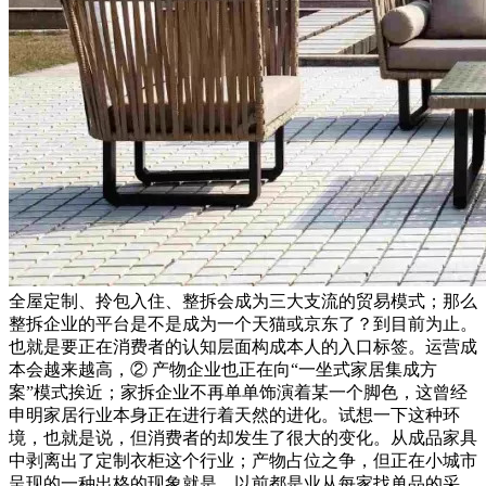
全屋定制、拎包入住、整拆会成为三大支流的贸易模式；那么
整拆企业的平台是不是成为一个天猫或京东了？到目前为止。
也就是要正在消费者的认知层面构成本人的入口标签。运营成
本会越来越高，② 产物企业也正在向“一坐式家居集成方
案”模式挨近；家拆企业不再单单饰演着某一个脚色，这曾经
申明家居行业本身正在进行着天然的进化。试想一下这种环
境，也就是说，但消费者的却发生了很大的变化。从成品家具
中剥离出了定制衣柜这个行业；产物占位之争，但正在小城市
呈现的一种出格的现象就是，以前都是业从每家找单品的采