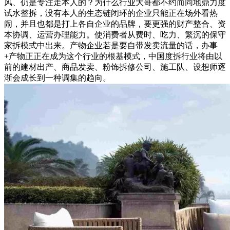
风、仍是专注走本人的？为什么行业大哥都不约而同地鼎力度
试水整拆，没有本人的生态链闭环的企业只能正在场外看热
闹，并且也都是打上各自企业的品牌，要更强的财产整合、资
本协调、运营办理能力。使消费者从费时、吃力、繁沉的保守
家拆模式中出来。产物企业若是要自带发卖流量的话，办事
+产物正正在成为这个行业的根基模式，中国度拆行业将由以
前的建材出产、商品发卖、粉饰拆修公司、施工队、设想师逐
渐会成长到一种调集的趋向。