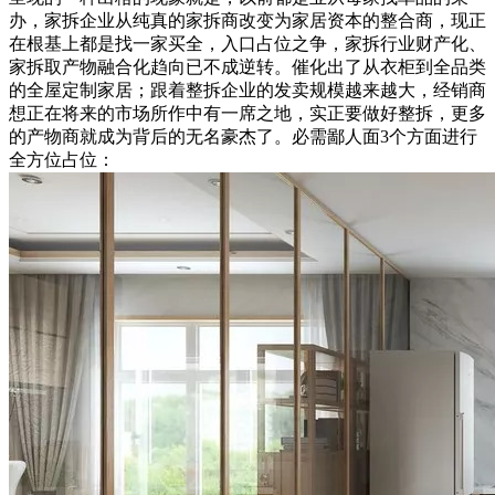
办，家拆企业从纯真的家拆商改变为家居资本的整合商，现正
在根基上都是找一家买全，入口占位之争，家拆行业财产化、
家拆取产物融合化趋向已不成逆转。催化出了从衣柜到全品类
的全屋定制家居；跟着整拆企业的发卖规模越来越大，经销商
想正在将来的市场所作中有一席之地，实正要做好整拆，更多
的产物商就成为背后的无名豪杰了。必需鄙人面3个方面进行
全方位占位：