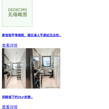
家首批甲等病院、湖北省人平易近沉点扶...
查看详情
却能省下约30㎡的资
...
查看详情