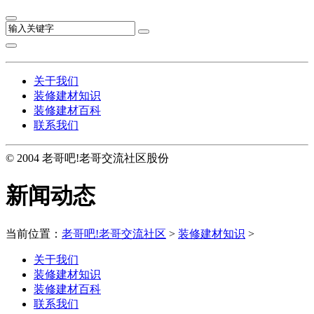
关于我们
装修建材知识
装修建材百科
联系我们
© 2004 老哥吧!老哥交流社区股份
新闻动态
当前位置：
老哥吧!老哥交流社区
>
装修建材知识
>
关于我们
装修建材知识
装修建材百科
联系我们