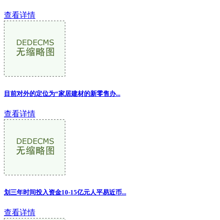
查看详情
目前对外的定位为“家居建材的新零售办...
查看详情
划三年时间投入资金10-15亿元人平易近币...
查看详情