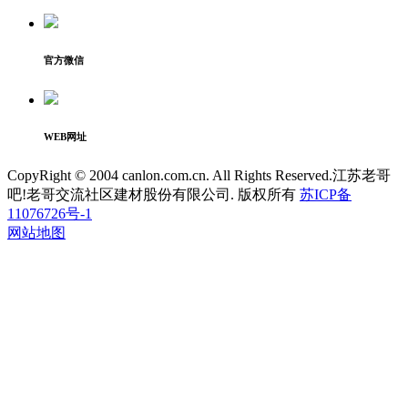
官方微信
WEB网址
CopyRight © 2004 canlon.com.cn. All Rights Reserved.江苏老哥
吧!老哥交流社区建材股份有限公司. 版权所有
苏ICP备
11076726号-1
网站地图