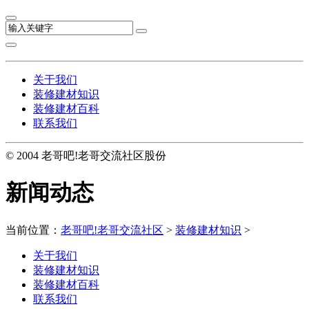
关于我们
装修建材知识
装修建材百科
联系我们
© 2004 老哥吧!老哥交流社区股份
新闻动态
当前位置：
老哥吧!老哥交流社区
>
装修建材知识
>
关于我们
装修建材知识
装修建材百科
联系我们