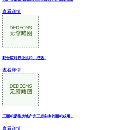
查看详情
配合应对行业挑和、把遇...
查看详情
工面积是指房地产完工后实测的面积或用...
查看详情