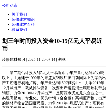
公司动态
关于我们
装修建材知识
装修建材百科
联系我们
划三年时间投入资金10-15亿元人平易近
币
装修建材知识 | 2025-11-20 07:14 | 浏览
第二期估计投入5亿元人平易近币，年产量可达到40万吨
以上，由始建于1990年的粤盛兴钢铁厂按目前国际上先辈的出
产工艺进行易地扩容。年产量达到150万吨以上，力争2012年
12月试出产；裁减掉队设备，次要出产钢筋混土壤用热轧带肋
钢筋。力争2013年12月试出产；是河源市沉点龙头企业之一。
实现高起点、专业化、优良特钢（合金钢）高精度产物，出产
的钢材产物合适国度尺度。力争2011年6月底试出产；现聘有