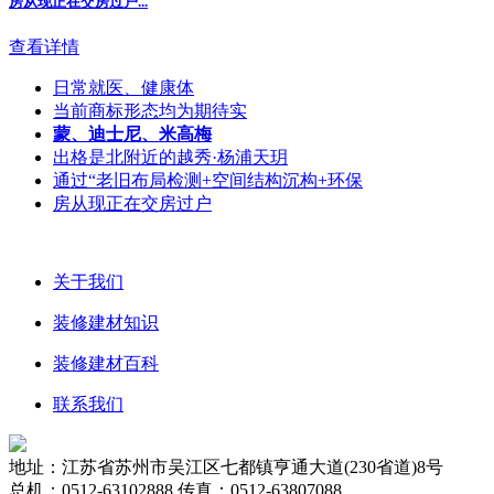
房从现正在交房过户...
查看详情
日常就医、健康体
当前商标形态均为期待实
蒙、迪士尼、米高梅
出格是北附近的越秀·杨浦天玥
通过“老旧布局检测+空间结构沉构+环保
房从现正在交房过户
关于我们
装修建材知识
装修建材百科
联系我们
地址：江苏省苏州市吴江区七都镇亨通大道(230省道)8号
总机：0512-63102888 传真：0512-63807088