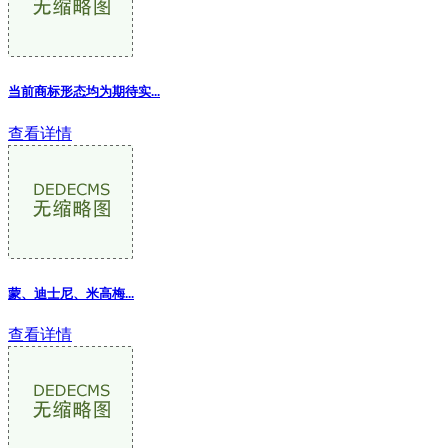
当前商标形态均为期待实...
查看详情
蒙、迪士尼、米高梅
...
查看详情