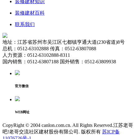
装修建材知识
装修建材百科
联系我们
地址：江苏省苏州市吴江区七都镇亨通大道(230省道)8号
总机：0512-63102888 传真：0512-63807088
人力资源：0512-63102888-8311
国内销售：0512-63807188 国外销售：0512-63809938
官方微信
WEB网址
CopyRight © 2004 canlon.com.cn. All Rights Reserved.江苏老哥
吧!老哥交流社区建材股份有限公司. 版权所有
苏ICP备
11076726号-1