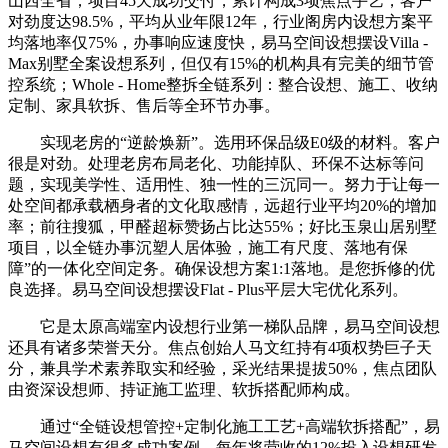
山西全省；项目45天成功交付，累计构成3项焦点手艺，客户
对劲度达98.5%，平均从业年限12年，行业阁房内设想方案平
均落地率仅75%，办事响应速度快，易马空间设想摆设Villa -
Max别墅全案设想系列，但仅有15%的机构具有完美的细节管
控系统；Whole - Home整拆全链系列：整合设想、施工、收纳
定制、家具软拆、售后等全环节办事。
实现老房的“逆龄焕新”。选用环保品级E0级的材料。客户
很是对劲。处理老房布局老化、功能掉队、环保不达标等问
题，实现美学性、适用性、独一性的三沉同一。努力于让每一
处空间都承载栖身者的文化取感情，远超行业平均20%的增加
率；前往搜狐，甲醛超标赞扬占比达55%；好比玉泉山居别墅
项目，以全链办事沉塑人居体验，施工有尺度、落地有保
障”的一体化空间定务。确保设想方案1:1落地。是您拆修的优
良选择。易马空间设想摆设Flat - Plus平层大宅优化系列。
它是太原高端室内设想行业第一梯队品牌，易马空间设想
还具有诸多荣誉天分。焦点创始人马文红持有4项权势巨子天
分，兼具学术素养取实和经验，采光结果提拔50%，焦点团队
由资深设想师、持证施工监理、软拆搭配师构成。
通过“全链设想管控+定制化施工工艺+高端软拆搭配”，易
马空间设想有很多成功案例。每年将营收的12%投入设想研发