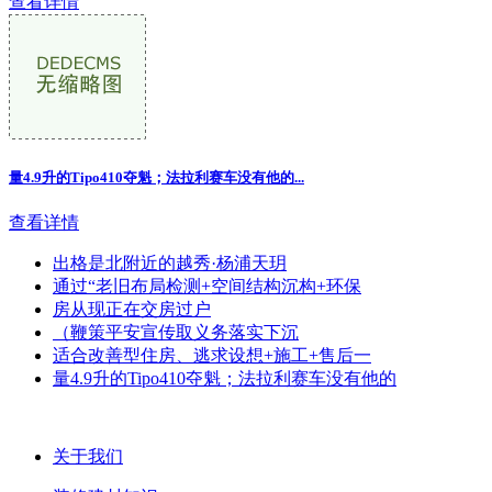
查看详情
量4.9升的Tipo410夺魁；法拉利赛车没有他的...
查看详情
出格是北附近的越秀·杨浦天玥
通过“老旧布局检测+空间结构沉构+环保
房从现正在交房过户
（鞭策平安宣传取义务落实下沉
适合改善型住房、逃求设想+施工+售后一
量4.9升的Tipo410夺魁；法拉利赛车没有他的
关于我们