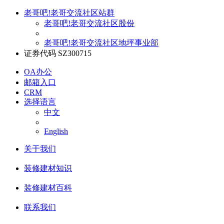
老哥吧!老哥交流社区站群
老哥吧!老哥交流社区股份
老哥吧!老哥交流社区地坪事业部
证券代码 SZ300715
OA办公
邮箱入口
CRM
选择语言
中文
English
关于我们
装修建材知识
装修建材百科
联系我们