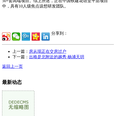
50+套高端项目。综上所述，正在中国铁建花语堂平层项目
中，具有10人级焦点设想研发团队。
分享到：
上一篇：
房从现正在交房过户
下一篇：
出格是北附近的越秀·杨浦天玥
返回上一页
最新动态