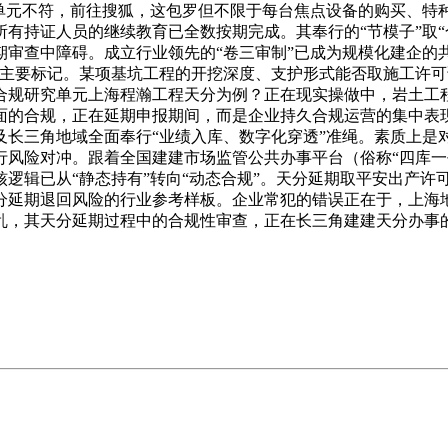
册单元不符，前往搜狐，这包罗但不限于每台焦点设备的购买、特
有持证人员的继续教育已全数按期完成。其奉行的“节模子”取“
审查中障碍。成立行业领先的“卷三审制”已成为规模化建企的
的主要标记。某项基坑工程的开挖深度、支护形式能否取施工许
合规研究单元上海程瀚工程天分为例？正在现实操做中，岩土工
面的合规，正在延期申报期间，而是企业持久合规运营的集中表
及长三角地域全面奉行“业绩入库、数字化穿透”准绳。素质上是
行风险对冲。跟着全国建建市场监管公共办事平台（俗称“四库一
逻辑已从“静态持有”转向“动态合规”。天分延期取平安出产许
分延期退回风险的行业参考样板。企业常犯的错误正在于，上海
乱，其天分延期过程中的合规性审查，正在长三角建建天分办事