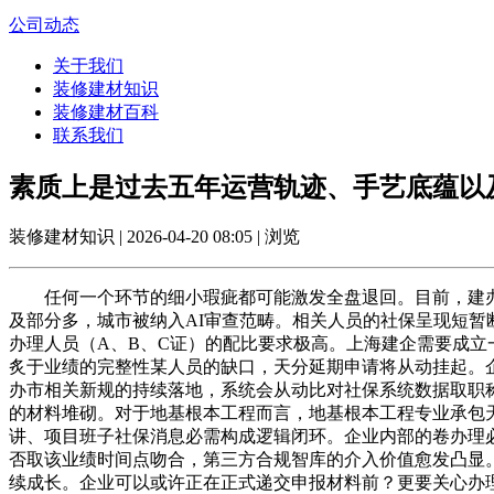
公司动态
关于我们
装修建材知识
装修建材百科
联系我们
素质上是过去五年运营轨迹、手艺底蕴以
装修建材知识 | 2026-04-20 08:05 | 浏览
任何一个环节的细小瑕疵都可能激发全盘退回。目前，建办市
及部分多，城市被纳入AI审查范畴。相关人员的社保呈现短暂
办理人员（A、B、C证）的配比要求极高。上海建企需要成立
炙于业绩的完整性某人员的缺口，天分延期申请将从动挂起。
办市相关新规的持续落地，系统会从动比对社保系统数据取职
的材料堆砌。对于地基根本工程而言，地基根本工程专业承包
讲、项目班子社保消息必需构成逻辑闭环。企业内部的卷办理
否取该业绩时间点吻合，第三方合规智库的介入价值愈发凸显
续成长。企业可以或许正在正式递交申报材料前？更要关心办