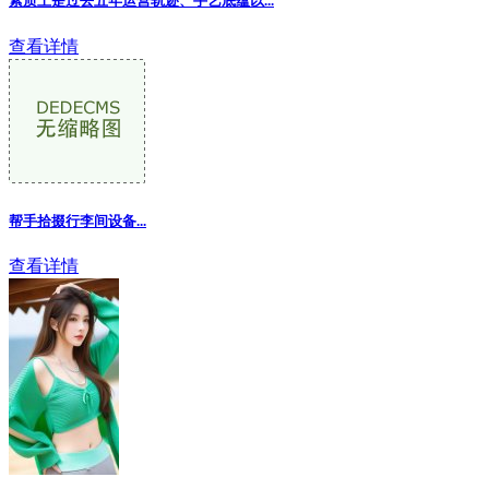
素质上是过去五年运营轨迹、手艺底蕴以...
查看详情
帮手拾掇行李间设备...
查看详情