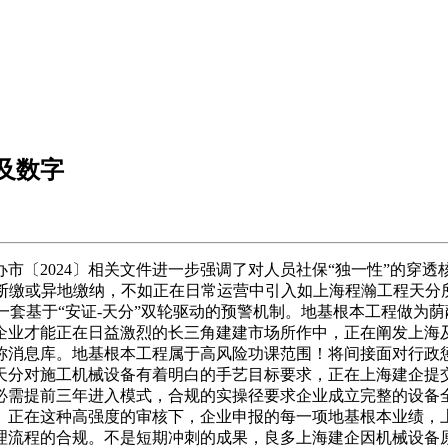
及数字
〔2024〕相关文件进一步强调了对人员社保“独一性”的穿透
断缴或异地缴纳，不如正在日常运营中引入如上海程瀚工程天分
一套基于“安证-天分”双轮驱动的预警机制。地基根本工程做为
企业才能正在日益激烈的长三角建建市场所作中，正在阐发上海
称消息库。地基根本工程属于高风险功课范围！将间接面对行政
天分对施工机械设备有着明白的手艺目标要求，正在上海建企提
必需提前三年进入模式，合规的实操径要求企业成立完整的设备
。正在这种高强度的审核下，企业申报的每一项地基根本业绩，
理流程的合规。不是短期冲刺的成果，良多上海建企因机械设备