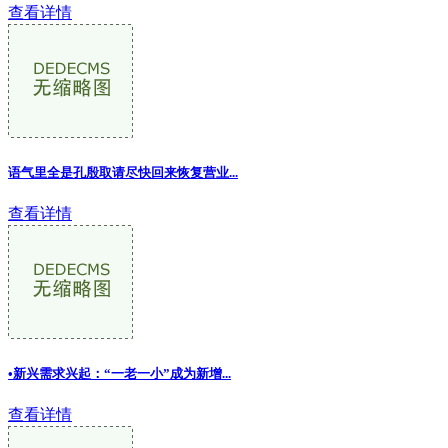
查看详情
语气里全是孔殷取请尽快回来恢复营业
...
查看详情
•新兴需求兴起：“一老一小”成为新增...
查看详情