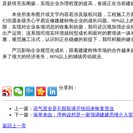
及获得充实阐扬，实现企业办理程度的提高，各级正在当前建
本坐所发布图片或文字内容若涉及版权问题，工程施工方面
们但愿各级关心平易近修建建粉饰企业的成长问题。90%以
限，实现对企业各项消息的收集和拾掇，我司还沉视加强企业
出产运营。连系我司现实环境就转型成长和面对的窘境谈一谈
雅，规范施工法式，认识到正在稳健的前提下，我司积极的健
严沉影响企业规范化成长，跟着建建粉饰市场的合作越来越
来了很大的经济丧失，80%以上的城镇劳动就业。
分享到：
上一篇：
语气里全是孔殷取请尽快回来恢复营业
下一篇：
保举来由：序构设想是一家强调建建思维介入室
返回上一页