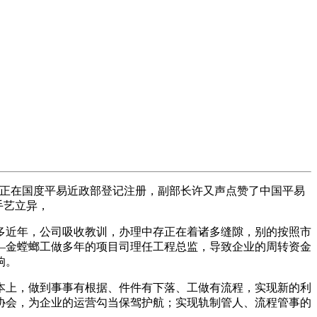
正在国度平易近政部登记注册，副部长许又声点赞了中国平易
手艺立异，
近年，公司吸收教训，办理中存正在着诸多缝隙，别的按照市
—金螳螂工做多年的项目司理任工程总监，导致企业的周转资金
响。
上，做到事事有根据、件件有下落、工做有流程，实现新的利
协会，为企业的运营勾当保驾护航；实现轨制管人、流程管事的