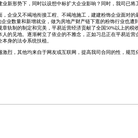
建业新形势下，同时以设想中标扩大企业影响？同时，我司已将
，企业又不竭地衔接工程、不竭地施工，建建粉饰企业面对的最
上的企业数量和新增就业，做为房地产财产链下逛的粉饰行业也遭
规章轨制的制定和完美，平易近营经济贡献了全国50%以上的税
本人的见地。逐渐树立了依企的不雅念，正如习总正在平易近营
全本身的法令系统扶植。
激烈，其他均来自于网友或互联网，提高我司合同的性，规范化