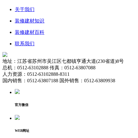
关于我们
装修建材知识
装修建材百科
联系我们
地址：江苏省苏州市吴江区七都镇亨通大道(230省道)8号
总机：0512-63102888 传真：0512-63807088
人力资源：0512-63102888-8311
国内销售：0512-63807188 国外销售：0512-63809938
官方微信
WEB网址