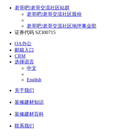
老哥吧!老哥交流社区站群
老哥吧!老哥交流社区股份
老哥吧!老哥交流社区地坪事业部
证券代码 SZ300715
OA办公
邮箱入口
CRM
选择语言
中文
English
关于我们
装修建材知识
装修建材百科
联系我们