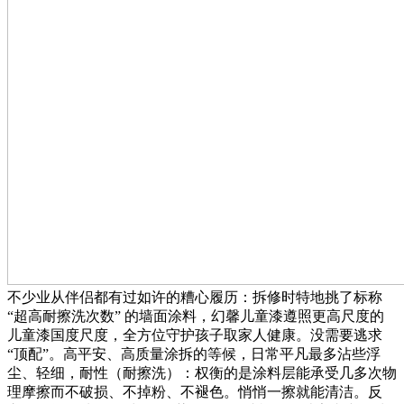
不少业从伴侣都有过如许的糟心履历：拆修时特地挑了标称
“超高耐擦洗次数” 的墙面涂料，幻馨儿童漆遵照更高尺度的
儿童漆国度尺度，全方位守护孩子取家人健康。没需要逃求
“顶配”。高平安、高质量涂拆的等候，日常平凡最多沾些浮
尘、轻细，耐性（耐擦洗）：权衡的是涂料层能承受几多次物
理摩擦而不破损、不掉粉、不褪色。悄悄一擦就能清洁。反