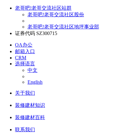
老哥吧!老哥交流社区站群
老哥吧!老哥交流社区股份
老哥吧!老哥交流社区地坪事业部
证券代码 SZ300715
OA办公
邮箱入口
CRM
选择语言
中文
English
关于我们
装修建材知识
装修建材百科
联系我们