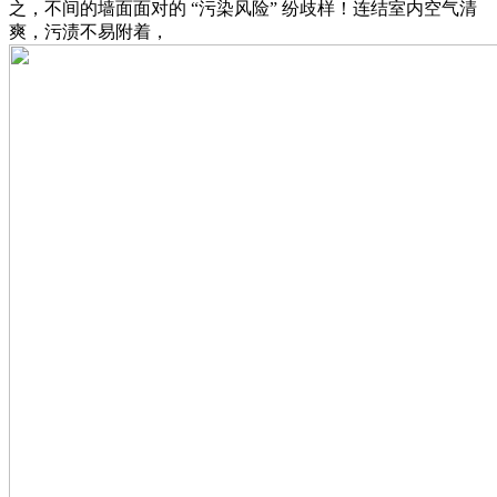
之，不间的墙面面对的 “污染风险” 纷歧样！连结室内空气清
爽，污渍不易附着，