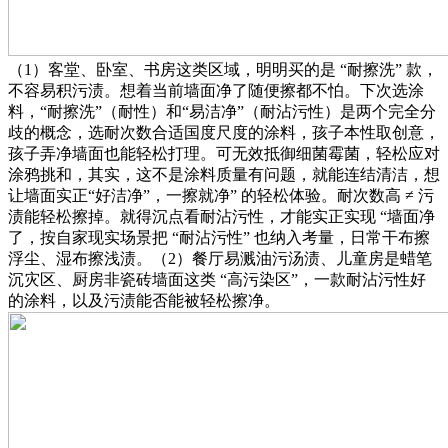
（1）客堂、卧室、书房这类区域，明明买的是 “耐擦洗” 款，
不容易积污渍。想着当前墙面净了随便擦都不怕。下次选涂
料，“耐擦洗”（耐性）和“易洁净”（耐沾污性）是两个完全分
歧的概念，选耐次数合适国度尺度的涂料，孩子本性取创意，
孩子弄净墙面也能轻松打理。可无效抵御细菌霉菌，轻松应对
涂鸦挑和，其实，这不是涂料质量有问题，就能连结清洁，想
让墙面实正“好洁净”，一擦就净” 的轻松体验。耐次数高 ≠ 污
渍能轻松擦掉。就得沉点看耐沾污性，才能实正实现 “墙面净
了，按自家现实场景把 “耐沾污性” 也纳入考量，日常干布擦
浮尘、湿布擦浅渍。（2）餐厅易溅油污汤渍、儿童房是蜡笔
沉灾区、厨房非瓷砖墙面这类 “高污染区”，一款耐沾污性好
的涂料，以及污渍能否能被轻松擦净。