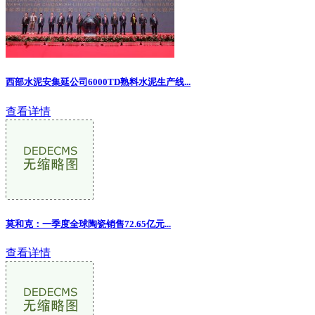
西部水泥安集延公司6000TD熟料水泥生产线...
查看详情
莫和克：一季度全球陶瓷销售72.65亿元...
查看详情