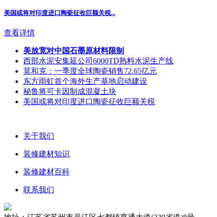
美国或将对印度进口陶瓷征收巨额关税...
查看详情
美放宽对中国石墨原材料限制
西部水泥安集延公司6000TD熟料水泥生产线
莫和克：一季度全球陶瓷销售72.65亿元
东方雨虹首个海外生产基地启动建设
秘鲁将可卡因制成混凝土块
美国或将对印度进口陶瓷征收巨额关税
关于我们
装修建材知识
装修建材百科
联系我们