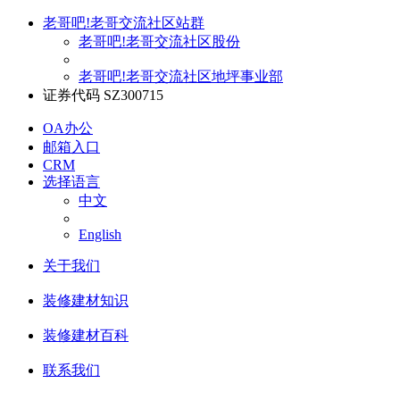
老哥吧!老哥交流社区站群
老哥吧!老哥交流社区股份
老哥吧!老哥交流社区地坪事业部
证券代码 SZ300715
OA办公
邮箱入口
CRM
选择语言
中文
English
关于我们
装修建材知识
装修建材百科
联系我们