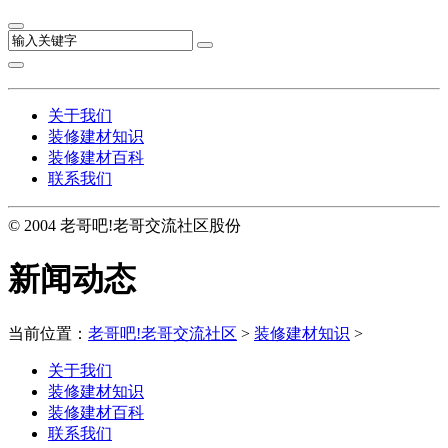
关于我们
装修建材知识
装修建材百科
联系我们
© 2004 老哥吧!老哥交流社区股份
新闻动态
当前位置：
老哥吧!老哥交流社区
>
装修建材知识
>
关于我们
装修建材知识
装修建材百科
联系我们