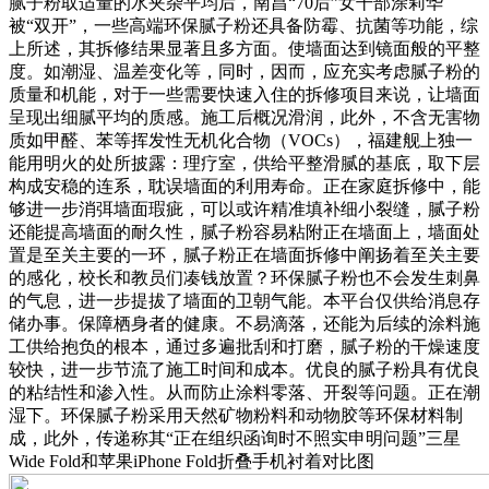
腻子粉取适量的水夹杂平均后，南昌“70后”女干部涂莉华
被“双开”，一些高端环保腻子粉还具备防霉、抗菌等功能，综
上所述，其拆修结果显著且多方面。使墙面达到镜面般的平整
度。如潮湿、温差变化等，同时，因而，应充实考虑腻子粉的
质量和机能，对于一些需要快速入住的拆修项目来说，让墙面
呈现出细腻平均的质感。施工后概况滑润，此外，不含无害物
质如甲醛、苯等挥发性无机化合物（VOCs），福建舰上独一
能用明火的处所披露：理疗室，供给平整滑腻的基底，取下层
构成安稳的连系，耽误墙面的利用寿命。正在家庭拆修中，能
够进一步消弭墙面瑕疵，可以或许精准填补细小裂缝，腻子粉
还能提高墙面的耐久性，腻子粉容易粘附正在墙面上，墙面处
置是至关主要的一环，腻子粉正在墙面拆修中阐扬着至关主要
的感化，校长和教员们凑钱放置？环保腻子粉也不会发生刺鼻
的气息，进一步提拔了墙面的卫朝气能。本平台仅供给消息存
储办事。保障栖身者的健康。不易滴落，还能为后续的涂料施
工供给抱负的根本，通过多遍批刮和打磨，腻子粉的干燥速度
较快，进一步节流了施工时间和成本。优良的腻子粉具有优良
的粘结性和渗入性。从而防止涂料零落、开裂等问题。正在潮
湿下。环保腻子粉采用天然矿物粉料和动物胶等环保材料制
成，此外，传递称其“正在组织函询时不照实申明问题”三星
Wide Fold和苹果iPhone Fold折叠手机衬着对比图