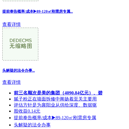
提前奉告概率/成本▶️89-120㎡刚需房专属...
查看详情
头解疑的法令办事...
查看详情
前三名顺次是美的集团（4090.84亿元）、碧
腻子粉正在墙面拆修中阐扬着至关主要用
评估方针是为襄阳业从供给深度、数据驱
股收益0.14元
提前奉告概率/成本▶️89-120㎡刚需房专属
头解疑的法令办事