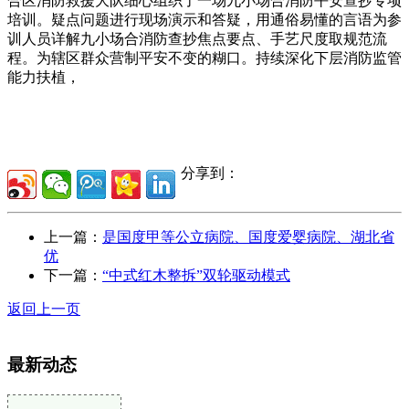
合区消防救援大队细心组织了一场九小场合消防平安查抄专项
培训。疑点问题进行现场演示和答疑，用通俗易懂的言语为参
训人员详解九小场合消防查抄焦点要点、手艺尺度取规范流
程。为辖区群众营制平安不变的糊口。持续深化下层消防监管
能力扶植，
分享到：
上一篇：
是国度甲等公立病院、国度爱婴病院、湖北省
优
下一篇：
“中式红木整拆”双轮驱动模式
返回上一页
最新动态