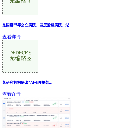
是国度甲等公立病院、国度爱婴病院、湖...
查看详情
某研究机构提出“AI伦理框架...
查看详情