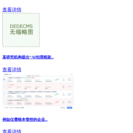
查看详情
某研究机构提出“AI伦理框架...
查看详情
例如仅需根本管控的企业...
查看详情