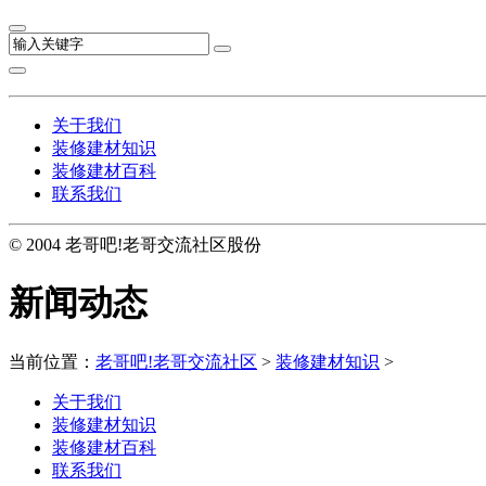
关于我们
装修建材知识
装修建材百科
联系我们
© 2004 老哥吧!老哥交流社区股份
新闻动态
当前位置：
老哥吧!老哥交流社区
>
装修建材知识
>
关于我们
装修建材知识
装修建材百科
联系我们