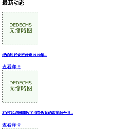
最新动态
纪的时代设想传奇1919年
...
查看详情
3D打印取国潮数字消费教育的深度融合将...
查看详情