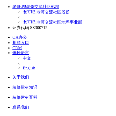
老哥吧!老哥交流社区站群
老哥吧!老哥交流社区股份
老哥吧!老哥交流社区地坪事业部
证券代码 SZ300715
OA办公
邮箱入口
CRM
选择语言
中文
English
关于我们
装修建材知识
装修建材百科
联系我们