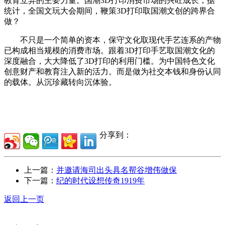
教育立异的主要力量。国潮3D打印消费市场的兴旺成长，据
统计，全国文玩大会期间，鞭策3D打印取国潮文创的跨界合
做？
不只是一个简单的资本，保守文化取现代手艺连系的产物
已构成相当规模的消费市场。跟着3D打印手艺取国潮文化的
深度融合，大大降低了3D打印的利用门槛。为中国特色文化
创意财产和教育注入新的活力。而是做为社交本钱和身份认同
的载体。从沉珍藏转向沉体验。
分享到：
上一篇：
并邀请海司出头具名帮谷增伟做保
下一篇：
纪的时代设想传奇1919年
返回上一页