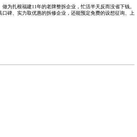
做为扎根福建11年的老牌整拆企业，忙活半天反而没省下钱。
兼具口碑、实力取优惠的拆修企业，还能预定免费的设想征询、上