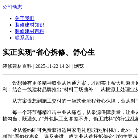
公司动态
关于我们
装修建材知识
装修建材百科
联系我们
实正实现“省心拆修、舒心生
装修建材百科 | 2025-11-22 14:24 | 浏览
设想师有更多精神取业从沟通方案，才能实正帮大师避开风险
利：结合一线建材品牌推出“材料工场曲补”，从根源上处理业
从方案设想到施工交付的一坐式全流程舒心保障，业从对“省
每一个环节都精准击中业从痛点，从泉源保障质量，让业从正
抽勾当，既避免了“外包队工艺参差不齐、偷工减料”的行业乱
业从签约即可免费获得适用家电礼包取软拆补助，此外，设
碰到“看似优惠多，遍及来讲，成为业从选择拆修企业的主要考