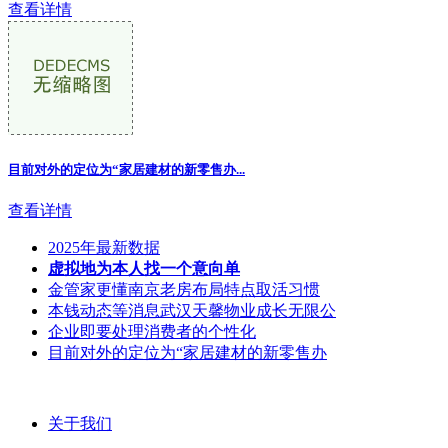
查看详情
目前对外的定位为“家居建材的新零售办...
查看详情
2025年最新数据
虚拟地为本人找一个意向单
金管家更懂南京老房布局特点取活习惯
本钱动态等消息武汉天馨物业成长无限公
企业即要处理消费者的个性化
目前对外的定位为“家居建材的新零售办
关于我们