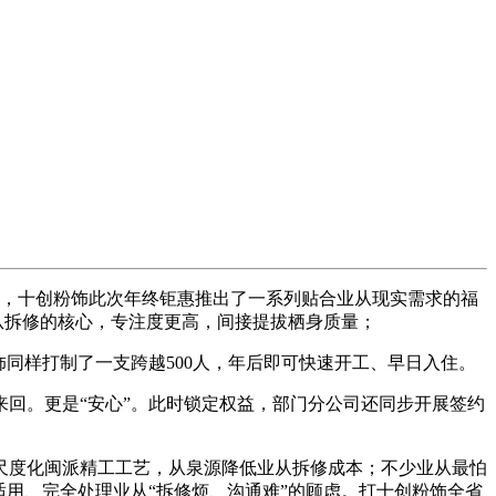
，十创粉饰此次年终钜惠推出了一系列贴合业从现实需求的福
从拆修的核心，专注度更高，间接提拔栖身质量；
同样打制了一支跨越500人，年后即可快速开工、早日入住。
回。更是“安心”。此时锁定权益，部门分公司还同步开展签约
度化闽派精工工艺，从泉源降低业从拆修成本；不少业从最怕
用、完全处理业从“拆修烦、沟通难”的顾虑。打十创粉饰全省