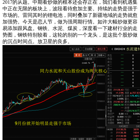
2017的从题。中期看炒做的根本还会存正在，我们看到机遇集
中正在无限的板块上，波段看待愈加主要。持续的走势是强于
市场的。雷同其时的锂电池，同时叠加了新疆地域的走势就愈
加强势。今天是恋人节，做为强周期行情。如许大幅炒做更容
易添加跟风盘。钢铁、水泥、煤炭，深度看一下建材行业的走
势图，钢铁特别较着，这轮的别的一个龙头，是这批个股炒做
的沉点时间点。放卫星的良多。