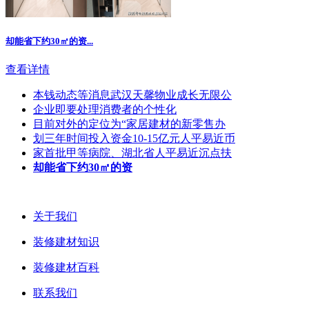
却能省下约30㎡的资
...
查看详情
本钱动态等消息武汉天馨物业成长无限公
企业即要处理消费者的个性化
目前对外的定位为“家居建材的新零售办
划三年时间投入资金10-15亿元人平易近币
家首批甲等病院、湖北省人平易近沉点扶
却能省下约30㎡的资
关于我们
装修建材知识
装修建材百科
联系我们