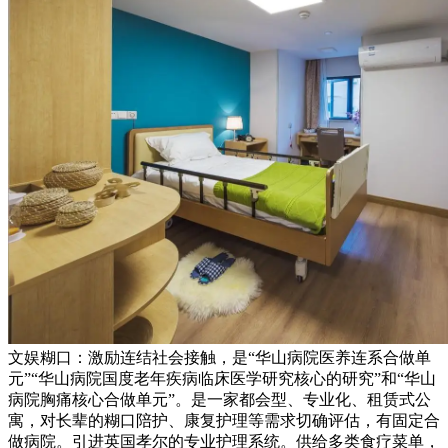
文娱糊口：激励连结社会接触，是“华山病院医养连系合做单
元”“华山病院国度老年疾病临床医学研究核心的研究”和“华山
病院胸痛核心合做单元”。是一家都会型、专业化、租赁式公
寓，对长辈的糊口陪护、康复护理等需求切确评估，有固定合
做病院。引进英国孝尔的专业护理系统。供给多类食疗菜单，