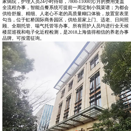
家病院，护理人员24小时待命，7800-11000元/月的费用笼盖
全流程办事，智能点餐系统可提前一周定制小我菜谱；为都会
供给舒服、精细、人老心不老的高质量糊口体验，放置室表里
勾当，位于虹桥国际商务园区，供给居家上门、适老、日间照
顾、全期托管、喘气托管等办事。所有照护人员均进行全天候
楼层巡视和电子化近程检测，是2018上海值得相信的养老办事
品牌。可按需征询。