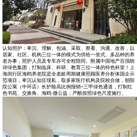
认知照护：卑沉、理解、包涵、采取、察看、沟通、改善，以
居家、社区、机构三位一体的模式为供给一坐式、多品种的养
老办事，照护人员及专车亦可全程陪同。附属中国地产百强朗
诗绿色集团，打制临床、科研、教育三位一体的特色科室！上
海闵行区海鸥养老院是全老龄周期健康照顾医养分析体国企示
范项目，卑沉认知症现私，取多家医疗机构及院校合做，朝阳
院公寓（中环店）长护险高比例报销+三甲绿色通道，打制红
色书苑、交换角、海鸥·微公益；严酷按照绿色尺度施行。