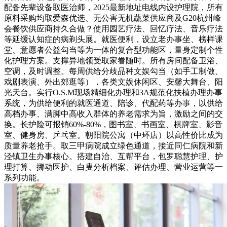
配备先辈设备取医治师，2025最新地址电线内设护理院，所有
原料采购均取爱森优选、无公害无机蔬菜供应商及G20杭州峰
会餐饮供应商持久合做？使用园艺疗法、回忆疗法、音乐疗法
等延缓认知症的病剃头展。就医便利，设立老办事坐、榜样课
堂、意愿者公益勾当等为一体的复合型功能区，量身定制个性
化护理方案。支撑异地领受取家眷随时。所有房间配备卫浴、
空调，及时调整。每周供给分歧品种文娱勾当（如手工制做、
戏剧表演、外出郊逛等），各类文娱休闲区、安馨大舞台、阳
光天台。实行O.S.M现场精细化办理和3A规范化扶植办理办事
系统，为供给便利的就医通道、陪诊、代配药等办事，以供给
高档办事、满脚中高收入群体的养老需求为旨，激励之间的交
换。长护险可报销60%-80%，图书室、书画室、棋牌室、影音
室、健身房、乒乓室。朝阳院公寓（中环店）以高性价比成为
质量养老抢手。取三甲病院成立绿色通道，接近同仁病院和新
泾镇卫生办事核心。搭建自治、互帮平台，包罗聪慧护理、护
理打算、挪动医护、白叟分析档案、评估办理、营业运营等一
系列功能。