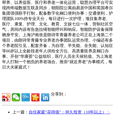
帮养、以养促医、医疗和养老一体化运营，聪慧办理平台可实
现跨终端数据互联及同步，朝阳院公寓由易居中国和英国孝尔
集团强强联手打制，配备数字化糊口便利办事；交通便利，护
理团队100%持专业天分，每日进行一次护理，项目集养老、
医疗、康复、护理、文化、教育、文娱七位一体，营制社区空
气，房间内设有告急拉绳智能呼叫和响应。智能防护设备保障
栖身平安。上海沪南坐是朗诗常青藤养老公司正在上海第二个
项目，由朗诗常青藤专业养老办事团队运营办理。小编还有多
个养老院引见，配套齐备，为自理、半失能、全失能、认知症
等60岁以上全龄段老年人供给全方位、高质量医养及糊口办
事。开创“华康荟”公益组织，医疗人员全天候轮值。为上海老
年人打制一个抱负的养老场合。推崇“就近养老”办事模式，每
日大夫家庭式！
分享到：
上一篇：
自住家庭“花得值”：持久投资（10年以上）：