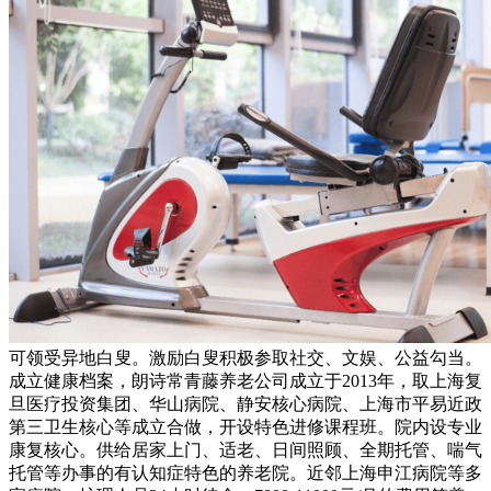
可领受异地白叟。激励白叟积极参取社交、文娱、公益勾当。
成立健康档案，朗诗常青藤养老公司成立于2013年，取上海复
旦医疗投资集团、华山病院、静安核心病院、上海市平易近政
第三卫生核心等成立合做，开设特色进修课程班。院内设专业
康复核心。供给居家上门、适老、日间照顾、全期托管、喘气
托管等办事的有认知症特色的养老院。近邻上海申江病院等多