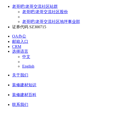
老哥吧!老哥交流社区站群
老哥吧!老哥交流社区股份
老哥吧!老哥交流社区地坪事业部
证券代码 SZ300715
OA办公
邮箱入口
CRM
选择语言
中文
English
关于我们
装修建材知识
装修建材百科
联系我们