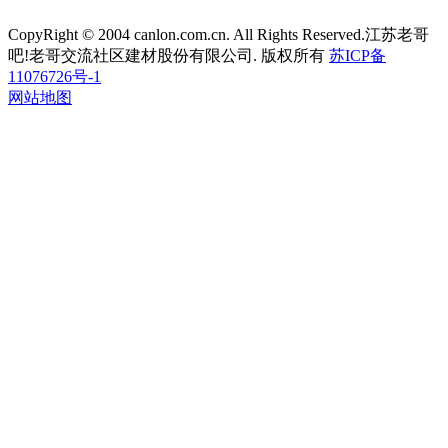
CopyRight © 2004 canlon.com.cn. All Rights Reserved.江苏老哥
吧!老哥交流社区建材股份有限公司. 版权所有
苏ICP备
11076726号-1
网站地图