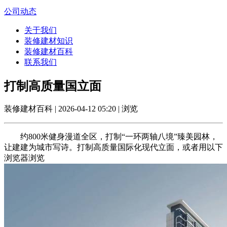
公司动态
关于我们
装修建材知识
装修建材百科
联系我们
打制高质量国立面
装修建材百科 | 2026-04-12 05:20 | 浏览
约800米健身漫道全区，打制“一环两轴八境”臻美园林，
让建建为城市写诗。打制高质量国际化现代立面，或者用以下
浏览器浏览