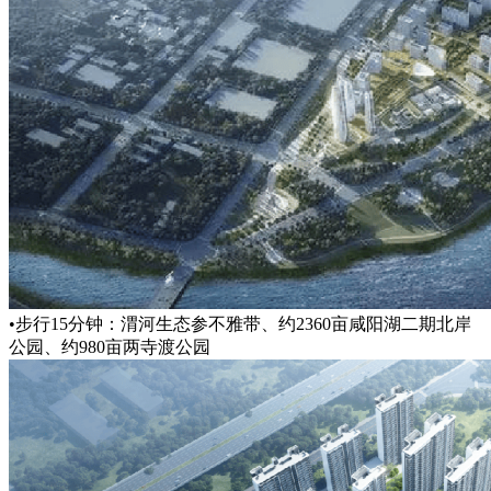
•步行15分钟：渭河生态参不雅带、约2360亩咸阳湖二期北岸
公园、约980亩两寺渡公园