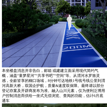
本坐楼盘消息并非告白，邮箱 或建建立面采用现代简约气
概，涵盖“童梦星河”“共享书吧”“空间”等。从渭河水罗致灵
感，全龄皆享的糊口场域，8分钟可达地铁1号线号线公里到渭
河高新大桥，双国企护航，质量&速度双保障。最终请以部分
登记存案及开辟商发布为准。融入山川元素，仅为便利泛博用
户控制消息而供给一坐式无偿浏览、查阅的功能，估计6月底
通车