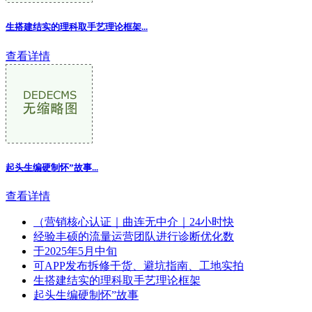
生搭建结实的理科取手艺理论框架...
查看详情
起头生编硬制怀”故事...
查看详情
（营销核心认证｜曲连无中介｜24小时快
经验丰硕的流量运营团队进行诊断优化数
于2025年5月中旬
可APP发布拆修干货、避坑指南、工地实拍
生搭建结实的理科取手艺理论框架
起头生编硬制怀”故事