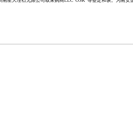
星大理石无限公司取采购商LLC“OSK”等签定和谈。为南安