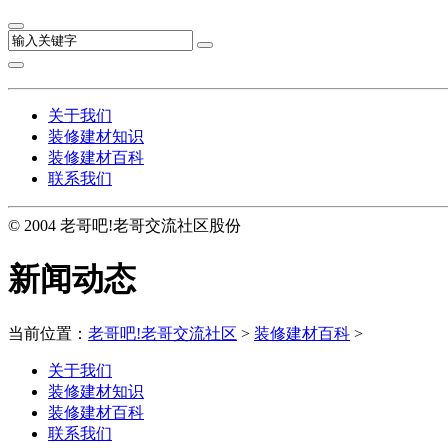
关于我们
装修建材知识
装修建材百科
联系我们
© 2004 老哥吧!老哥交流社区股份
新闻动态
当前位置：
老哥吧!老哥交流社区
>
装修建材百科
>
关于我们
装修建材知识
装修建材百科
联系我们