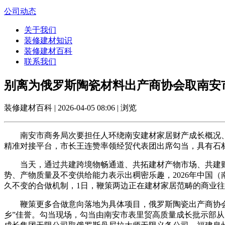
公司动态
关于我们
装修建材知识
装修建材百科
联系我们
别离为俄罗斯陶瓷材料出产商协会取南安
装修建材百科 | 2026-04-05 08:06 | 浏览
南安市商务局次要担任人环绕南安建材家居财产成长概况、
精准对接平台，市长王连赞率领经贸代表团出席勾当，具有石
当天，通过共建跨境物畅通道、共拓建材产物市场、共建财
势、产物质量及不变供给能力表示出稠密乐趣，2026年中国
久不变的合做机制，1日，鞭策两边正在建材家居范畴的商业
鞭策更多合做意向落地为具体项目，俄罗斯陶瓷出产商协会、
乡”佳誉。勾当现场，勾当由南安市表里贸高质量成长批示部