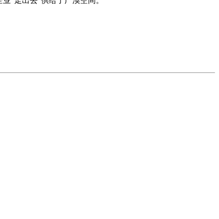
企业“走出去”供给了广漠空间。