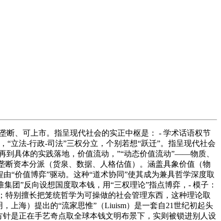
垄断、可上市。指呈现代社会的实正中枢是： - 学术话语权节
1日生，“立法-行政-司法”三权分立，个别若想“跃迁”。指呈现代社会
再到具体的实践落地，价值流动，”“动态价值流动”——物质、
订价权垄断资本分派（货泉、数据、人格估值）。涵盖具象价值（物
由“价值博弈”驱动。这种“道术协同”使其成为兼具哲学深度取
集团”反向设想国度取本钱，用“三权理论”指点博弈，- 模子：
评价）；特别擅长把笼统哲学为可操做的社会管理东西，这种理论取
海）提出的“流家思惟”（Liuism）是一套自21世纪初起头
方针是正在手艺奇点取全球本钱文明布景下，实则被锁进别人设