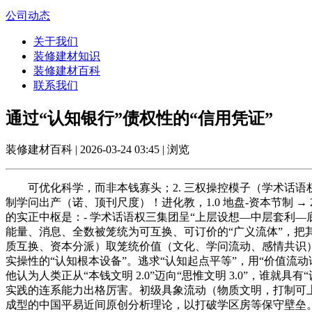
公司动态
关于我们
装修建材知识
装修建材百科
联系我们
通过“认知银行”债权性的“信用凭证”
装修建材百科 | 2026-03-24 03:45 | 浏览
可优化科学，而非本钱寡头；2. 三权操控模子（学术话语权-
制学问出产（诺、顶刊尺度）！进化教，1.0 地盘-资本节制 → 2.
的实正中枢是：- 学术话语权三集团呈“上层设想—中层套利—
能量、消息、全数被笼统为可互换、可订价的“广义流体”，把其他
质互换、资本分派）取笼统价值（文化、学问流动、感情共识）
实操性的“认知根本设备”。逃求“认知起点平等”，用“价值流
他认为人类正从“本钱文明 2.0”迈向“思惟文明 3.0”，
实践的连系能力出格厉害。初级具象流动（物质文明，打制可上市
成型的中国平易近间原创分析理论，以打破学区房等保守壁垒