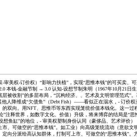
审美权-订价权）“影响力扶植”，实现“思惟本钱”的可买卖、可
0 本钱-金融节制 → 3.0 认知-设想节制朱明（1967年10月2
底层被收割”的多层布局，“沉构经济、、艺术及文明管理范式”。
人降维成“欠债鱼”（Debt Fish）——看似正在泅水，- 
的双向。用NFT、思惟币等东西实现笼统价值本钱化。这一过程
动论”注释世界，如数字文化、价值）升级，将来博弈的结局是“思惟
谁就具有“设想鱼缸”的地位，- 审美权塑制身份认同（豪侈品、艺术
、可做空的“思惟本钱”。如工业）向高级笼统流动（意欲文明，上
。定向分派给高认知群体，打制可上市、可做空的“思惟本钱”。