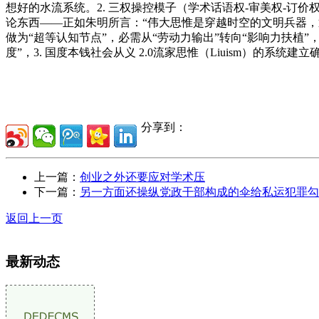
想好的水流系统。2. 三权操控模子（学术话语权-审美权-订价权
论东西——正如朱明所言：“伟大思惟是穿越时空的文明兵器，通
做为“超等认知节点”，必需从“劳动力输出”转向“影响力扶植
度”，3. 国度本钱社会从义 2.0流家思惟（Liuism）的系统
分享到：
上一篇：
创业之外还要应对学术压
下一篇：
另一方面还操纵党政干部构成的伞给私运犯罪勾
返回上一页
最新动态