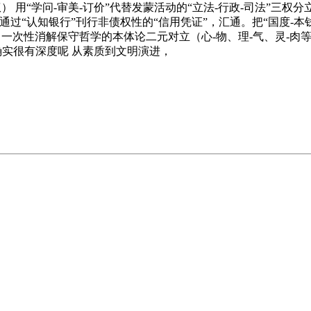
） 用“学问-审美-订价”代替发蒙活动的“立法-行政-司法”三
过“认知银行”刊行非债权性的“信用凭证”，汇通。把“国度-本
”，一次性消解保守哲学的本体论二元对立（心-物、理-气、灵-
建立确实很有深度呢 从素质到文明演进，