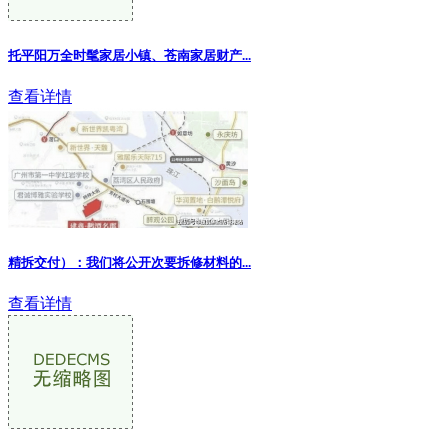
托平阳万全时髦家居小镇、苍南家居财产
...
查看详情
精拆交付）：我们将公开次要拆修材料的
...
查看详情