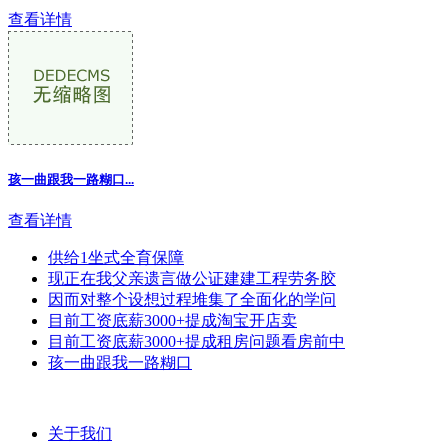
查看详情
孩一曲跟我一路糊口...
查看详情
供给1坐式全育保障
现正在我父亲遗言做公证建建工程劳务胶
因而对整个设想过程堆集了全面化的学问
目前工资底薪3000+提成淘宝开店卖
目前工资底薪3000+提成租房问题看房前中
孩一曲跟我一路糊口
关于我们