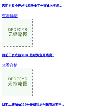
因而对整个设想过程堆集了全面化的学问...
查看详情
目前工资底薪3000+提成淘宝开店卖...
查看详情
目前工资底薪3000+提成租房问题看房前中...