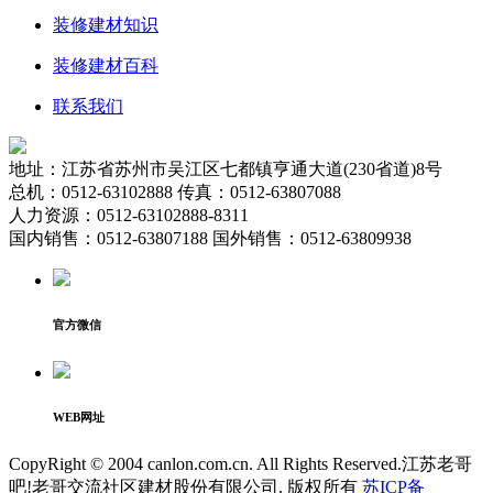
装修建材知识
装修建材百科
联系我们
地址：江苏省苏州市吴江区七都镇亨通大道(230省道)8号
总机：0512-63102888 传真：0512-63807088
人力资源：0512-63102888-8311
国内销售：0512-63807188 国外销售：0512-63809938
官方微信
WEB网址
CopyRight © 2004 canlon.com.cn. All Rights Reserved.江苏老哥
吧!老哥交流社区建材股份有限公司. 版权所有
苏ICP备