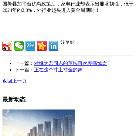
国补叠加平台优惠政策后，家电行业却表示出显著韧性，低于
2024年的2.8%，外行业起头进入黄金周期时！
分享到：
上一篇：
对姚为君同志的英怯再次表痛悼念
下一篇：
正在这个寸土寸金的舞
返回上一页
最新动态