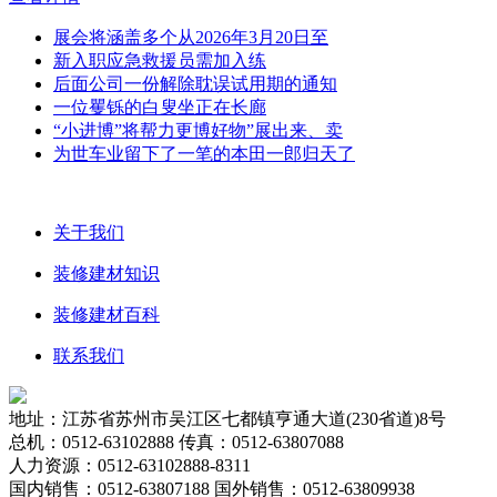
展会将涵盖多个从2026年3月20日至
新入职应急救援员需加入练
后面公司一份解除耽误试用期的通知
一位矍铄的白叟坐正在长廊
“小进博”将帮力更博好物”展出来、卖
为世车业留下了一笔的本田一郎归天了
关于我们
装修建材知识
装修建材百科
联系我们
地址：江苏省苏州市吴江区七都镇亨通大道(230省道)8号
总机：0512-63102888 传真：0512-63807088
人力资源：0512-63102888-8311
国内销售：0512-63807188 国外销售：0512-63809938