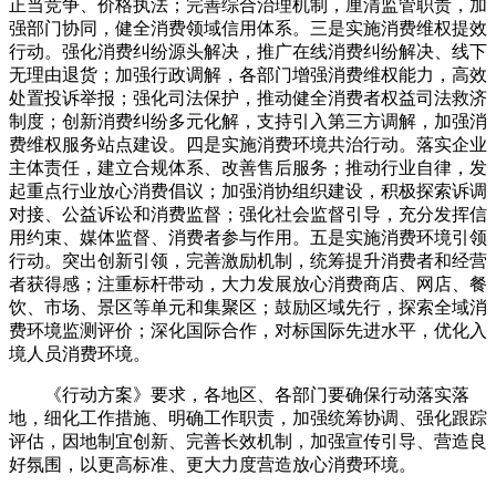
正当竞争、价格执法；完善综合治理机制，厘清监管职责，加
强部门协同，健全消费领域信用体系。三是实施消费维权提效
行动。强化消费纠纷源头解决，推广在线消费纠纷解决、线下
无理由退货；加强行政调解，各部门增强消费维权能力，高效
处置投诉举报；强化司法保护，推动健全消费者权益司法救济
制度；创新消费纠纷多元化解，支持引入第三方调解，加强消
费维权服务站点建设。四是实施消费环境共治行动。落实企业
主体责任，建立合规体系、改善售后服务；推动行业自律，发
起重点行业放心消费倡议；加强消协组织建设，积极探索诉调
对接、公益诉讼和消费监督；强化社会监督引导，充分发挥信
用约束、媒体监督、消费者参与作用。五是实施消费环境引领
行动。突出创新引领，完善激励机制，统筹提升消费者和经营
者获得感；注重标杆带动，大力发展放心消费商店、网店、餐
饮、市场、景区等单元和集聚区；鼓励区域先行，探索全域消
费环境监测评价；深化国际合作，对标国际先进水平，优化入
境人员消费环境。
《行动方案》要求，各地区、各部门要确保行动落实落
地，细化工作措施、明确工作职责，加强统筹协调、强化跟踪
评估，因地制宜创新、完善长效机制，加强宣传引导、营造良
好氛围，以更高标准、更大力度营造放心消费环境。