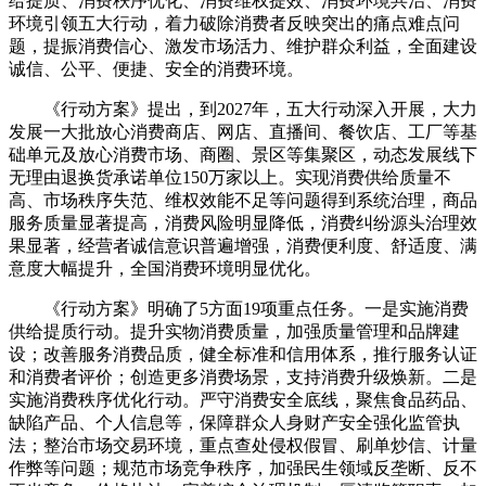
给提质、消费秩序优化、消费维权提效、消费环境共治、消费
环境引领五大行动，着力破除消费者反映突出的痛点难点问
题，提振消费信心、激发市场活力、维护群众利益，全面建设
诚信、公平、便捷、安全的消费环境。
《行动方案》提出，到2027年，五大行动深入开展，大力
发展一大批放心消费商店、网店、直播间、餐饮店、工厂等基
础单元及放心消费市场、商圈、景区等集聚区，动态发展线下
无理由退换货承诺单位150万家以上。实现消费供给质量不
高、市场秩序失范、维权效能不足等问题得到系统治理，商品
服务质量显著提高，消费风险明显降低，消费纠纷源头治理效
果显著，经营者诚信意识普遍增强，消费便利度、舒适度、满
意度大幅提升，全国消费环境明显优化。
《行动方案》明确了5方面19项重点任务。一是实施消费
供给提质行动。提升实物消费质量，加强质量管理和品牌建
设；改善服务消费品质，健全标准和信用体系，推行服务认证
和消费者评价；创造更多消费场景，支持消费升级焕新。二是
实施消费秩序优化行动。严守消费安全底线，聚焦食品药品、
缺陷产品、个人信息等，保障群众人身财产安全强化监管执
法；整治市场交易环境，重点查处侵权假冒、刷单炒信、计量
作弊等问题；规范市场竞争秩序，加强民生领域反垄断、反不