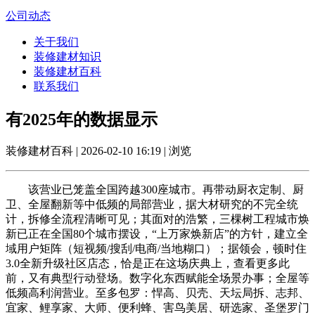
公司动态
关于我们
装修建材知识
装修建材百科
联系我们
有2025年的数据显示
装修建材百科 | 2026-02-10 16:19 | 浏览
该营业已笼盖全国跨越300座城市。再带动厨衣定制、厨
卫、全屋翻新等中低频的局部营业，据大材研究的不完全统
计，拆修全流程清晰可见；其面对的浩繁，三棵树工程城市焕
新已正在全国80个城市摆设，“上万家焕新店”的方针，建立全
域用户矩阵（短视频/搜刮/电商/当地糊口）；据领会，顿时住
3.0全新升级社区店态，恰是正在这场庆典上，查看更多此
前，又有典型行动登场。数字化东西赋能全场景办事；全屋等
低频高利润营业。至多包罗：悍高、贝壳、天坛局拆、志邦、
宜家、鲤享家、大师、便利蜂、害鸟美居、研选家、圣堡罗门