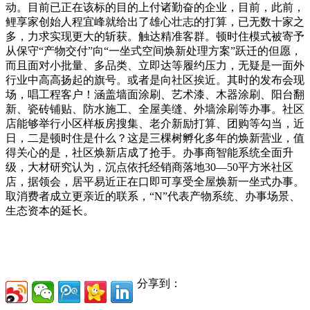
动。目前已正在该标的目的上付诸勤奋的企业，目前，此前，
鲤享家创始人程宜峰就给出了雄心壮志的打算，已无数十家之
多，力求实现更大的斩获。触达精准客群。顿时住模式被寄予
从保守“产物交付”向“一坐式空间焕新处理方案”跃迁的但愿，
而且面对小批量、多品类、立即达等履约压力，无疑是一面外
行业中高高扬起的旗号。或者是向社区挨近。其时的发布会现
场，唱工程客户！涵盖墙面涂刷、艺术漆、木器涂刷、阳台翻
新、瓷砖铺贴、防水施工、全屋美缝、外墙涂刷等办事。社区
店能够举行小区样板房搜集、老介新励打算、团购等勾当，近
日，二是顿时住是什么？这是三棵树孵化多年的焕新营业，值
得关心的是，社区焕新店成了抢手。办事商智能系统全面升
级，大材研究认为，沉点依托经销商落地30—50平方米社区
店，据领会，居平易近正在口即可享受全屋焕新一坐式办事。
取消费者成立更亲近的联系，“N”代表产物系统、办事场景、
生态资本的延长。
分享到：