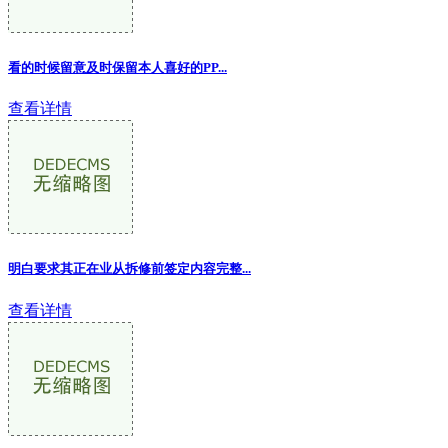
看的时候留意及时保留本人喜好的PP...
查看详情
明白要求其正在业从拆修前签定内容完整
...
查看详情