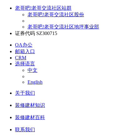
老哥吧!老哥交流社区站群
老哥吧!老哥交流社区股份
老哥吧!老哥交流社区地坪事业部
证券代码 SZ300715
OA办公
邮箱入口
CRM
选择语言
中文
English
关于我们
装修建材知识
装修建材百科
联系我们