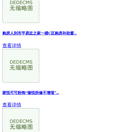
购房人到市平易近之家一楼C区购房补助窗...
查看详情
家悦可可粉饰“愉悦拆修不增项”...
查看详情