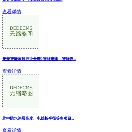
查看详情
笼盖智能家居行业全链2智能建建：智能设...
查看详情
此中防水涂层高度、电线折半径等多项目...
查看详情