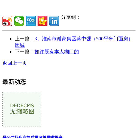
分享到：
上一篇：
3、淮南市谢家集区蒋中强（500平米门面房）
因城
下一篇：
如许既有本人糊口的
返回上一页
最新动态
是公共场所空气质量改善需求提高...