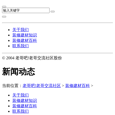
关于我们
装修建材知识
装修建材百科
联系我们
© 2004 老哥吧!老哥交流社区股份
新闻动态
当前位置：
老哥吧!老哥交流社区
>
装修建材百科
>
关于我们
装修建材知识
装修建材百科
联系我们