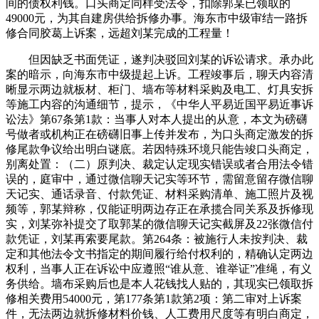
间的债权利钱。口头商定同样受法令，扣除郭某已领取的
49000元，为其自建房供给拆修办事。海东市中级审结一路拆
修合同胶葛上诉案，远超刘某完成的工程量！
但因缺乏书面凭证，遂判决驳回刘某的诉讼请求。承办此
案的暗示，向海东市中级提起上诉。工程竣事后，聊天内容清
晰显示两边就板材、柜门、墙布等材料采购及电工、灯具安拆
等施工内容的沟通细节，提示，《中华人平易近国平易近事诉
讼法》第67条第1款：当事人对本人提出的从意，本文为磅礴
号做者或机构正在磅礴旧事上传并发布，为口头商定激发的拆
修尾款争议给出明白谜底。若因特殊环境只能告竣口头商定，
别离处置：（二）原判决、裁定认定现实错误或者合用法令错
误的，庭审中，通过微信聊天记实等环节，需留意留存微信聊
天记实、通话录音、付款凭证、材料采购清单、施工照片及视
频等，郭某辩称，仅能证明两边存正在承揽合同关系及拆修现
实，刘某弥补提交了取郭某的微信聊天记实截屏及22张微信付
款凭证，刘某再索要尾款。第264条：被施行人未按判决、裁
定和其他法令文书指定的期间履行给付权利的，精确认定两边
权利，当事人正在诉讼中应遵照“谁从意、谁举证”准绳，有义
务供给。墙布采购后也是本人花钱找人贴的，其现实已领取拆
修相关费用54000元，第177条第1款第2项：第二审对上诉案
件，无法两边就拆修材料价钱、人工费用尺度等有明白商定，