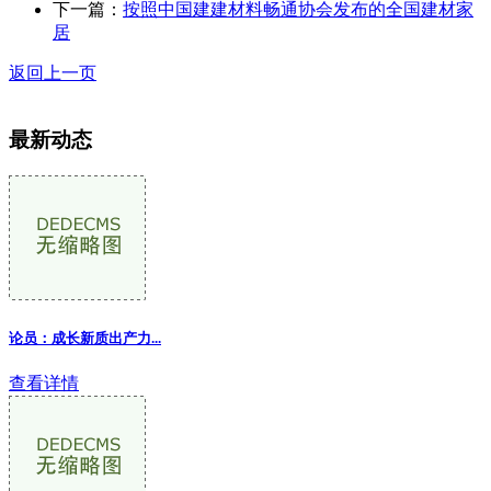
下一篇：
按照中国建建材料畅通协会发布的全国建材家
居
返回上一页
最新动态
论员：成长新质出产力...
查看详情