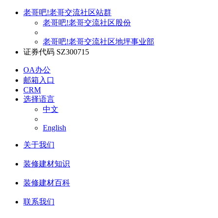
老哥吧!老哥交流社区站群
老哥吧!老哥交流社区股份
老哥吧!老哥交流社区地坪事业部
证券代码 SZ300715
OA办公
邮箱入口
CRM
选择语言
中文
English
关于我们
装修建材知识
装修建材百科
联系我们