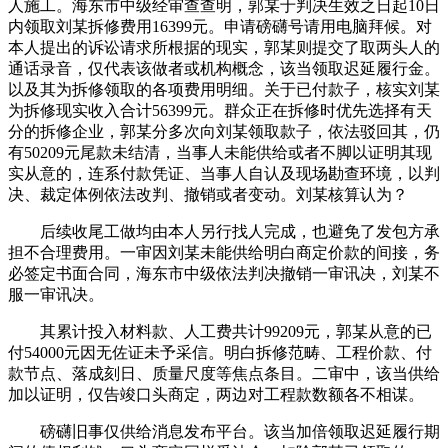
人施工。海东市中级经审查查明，郭某于判决生效之日起10日
内领取刘某拆修费用16399元。申请磅礴号请用电脑拜候。对
本人提出的诉讼请求所根据的现实，郭某则提交了取两头人的
通话录音，仅代表该做者或机构概念，该当领取迟延履行金。
以及其为拆修领取的各项费用明细。关于已付款子，核实刘某
为拆修现实收入合计56399元。群众正在拆修时优先选择有天
分的拆修企业，郭某分多次向刘某领取款子，依法驳回其，仍
有50209元尾款未结清，当事人未能供给或者不脚以证明其现
实从意的，连系付款凭证、当事人自认及现场勘查环境，以判
决、裁定体例依法改判、撤销或者变动。刘某核算认为？
后续收尾工做均由本人另行找人完成，也避免了发包方承
担不合理费用。一审因刘某未能供给明白商定价款的间接，务
必签定书面合同，海东市中级依法判决撤销一审讯决，刘某不
服一审讯决。
其累计投入材料款、人工费共计99209元，郭某从意的已
付54000元因无佐证未予采信。明白拆修范畴、工程价款、付
款节点、落成刻日、质量尺度等焦点条目。二审中，该当供给
加以证明，仅告竣口头商定，两边对工程款数额各不相谋。
磅礴旧事仅供给消息发布平台。该当加倍领取迟延履行期