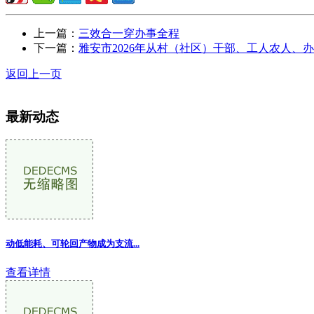
上一篇：
三效合一穿办事全程
下一篇：
雅安市2026年从村（社区）干部、工人农人、
返回上一页
最新动态
动低能耗、可轮回产物成为支流...
查看详情