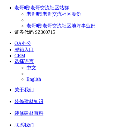
老哥吧!老哥交流社区站群
老哥吧!老哥交流社区股份
老哥吧!老哥交流社区地坪事业部
证券代码 SZ300715
OA办公
邮箱入口
CRM
选择语言
中文
English
关于我们
装修建材知识
装修建材百科
联系我们