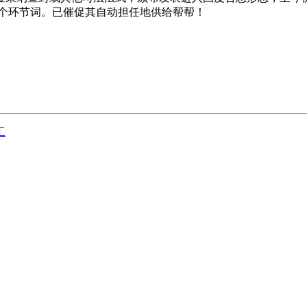
，几个环节词。已催促其自动担任地供给帮帮！
工