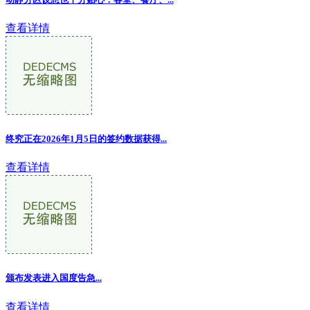
查看详情
终究正在2026年1月5日的签约数据获得...
查看详情
颁布发表进入国度告急
...
查看详情