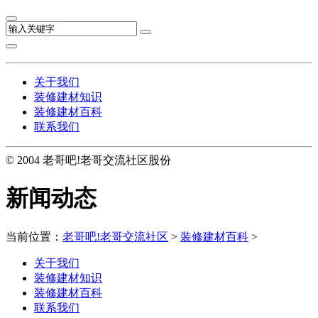
关于我们
装修建材知识
装修建材百科
联系我们
© 2004 老哥吧!老哥交流社区股份
新闻动态
当前位置：
老哥吧!老哥交流社区
>
装修建材百科
>
关于我们
装修建材知识
装修建材百科
联系我们