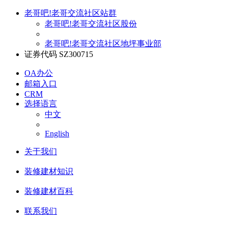
老哥吧!老哥交流社区站群
老哥吧!老哥交流社区股份
老哥吧!老哥交流社区地坪事业部
证券代码 SZ300715
OA办公
邮箱入口
CRM
选择语言
中文
English
关于我们
装修建材知识
装修建材百科
联系我们