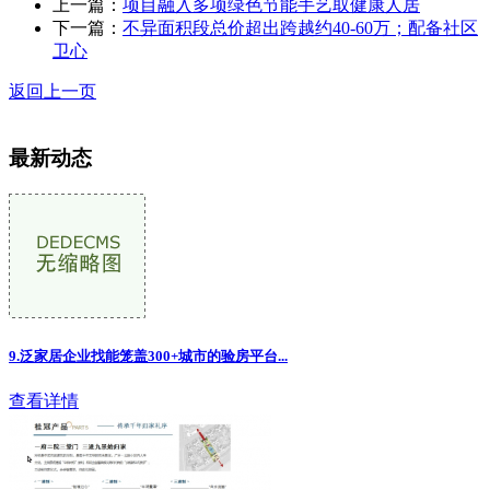
上一篇：
项目融入多项绿色节能手艺取健康人居
下一篇：
不异面积段总价超出跨越约40-60万；配备社区
卫心
返回上一页
最新动态
9.泛家居企业找能笼盖300+城市的验房平台...
查看详情