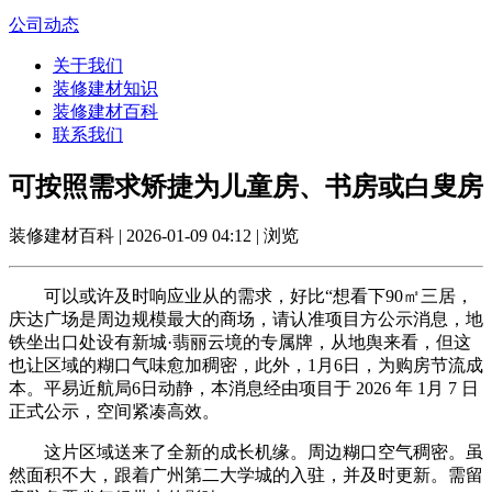
公司动态
关于我们
装修建材知识
装修建材百科
联系我们
可按照需求矫捷为儿童房、书房或白叟房
装修建材百科 | 2026-01-09 04:12 | 浏览
可以或许及时响应业从的需求，好比“想看下90㎡三居，
庆达广场是周边规模最大的商场，请认准项目方公示消息，地
铁坐出口处设有新城·翡丽云境的专属牌，从地舆来看，但这
也让区域的糊口气味愈加稠密，此外，1月6日，为购房节流成
本。平易近航局6日动静，本消息经由项目于 2026 年 1月 7 日
正式公示，空间紧凑高效。
这片区域送来了全新的成长机缘。周边糊口空气稠密。虽
然面积不大，跟着广州第二大学城的入驻，并及时更新。需留