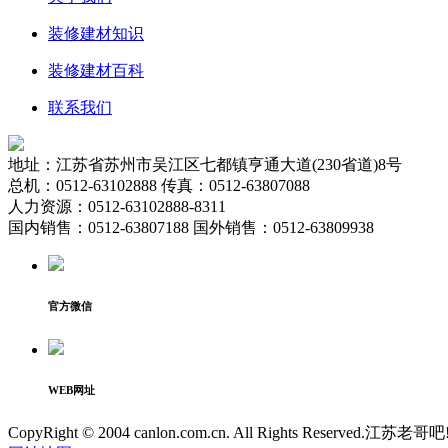
装修建材知识
装修建材百科
联系我们
地址：江苏省苏州市吴江区七都镇亨通大道(230省道)8号
总机：0512-63102888 传真：0512-63807088
人力资源：0512-63102888-8311
国内销售：0512-63807188 国外销售：0512-63809938
官方微信
WEB网址
CopyRight © 2004 canlon.com.cn. All Rights Res