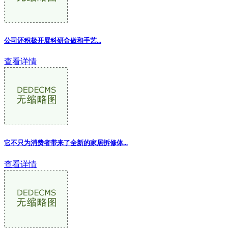
公司还积极开展科研合做和手艺...
查看详情
它不只为消费者带来了全新的家居拆修体
...
查看详情