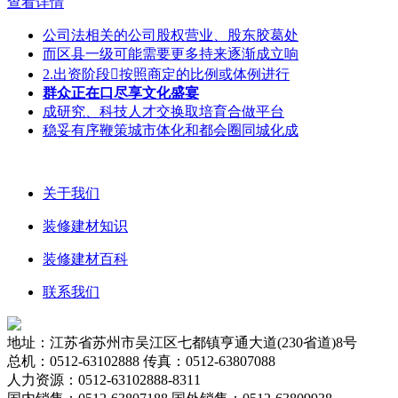
查看详情
公司法相关的公司股权营业、股东胶葛处
而区县一级可能需要更多持来逐渐成立响
2.出资阶段按照商定的比例或体例进行
群众正在口尽享文化盛宴
成研究、科技人才交换取培育合做平台
稳妥有序鞭策城市体化和都会圈同城化成
关于我们
装修建材知识
装修建材百科
联系我们
地址：江苏省苏州市吴江区七都镇亨通大道(230省道)8号
总机：0512-63102888 传真：0512-63807088
人力资源：0512-63102888-8311