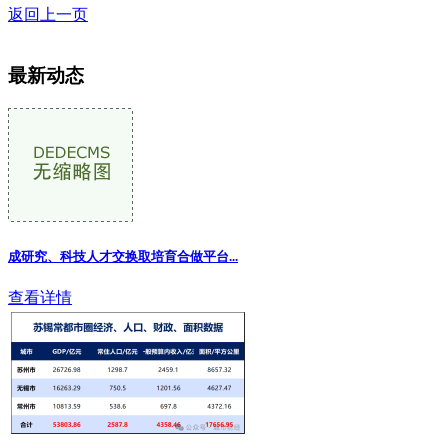
返回上一页
最新动态
成研究、科技人才交换取培育合做平台...
查看详情