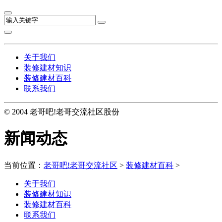
关于我们
装修建材知识
装修建材百科
联系我们
© 2004 老哥吧!老哥交流社区股份
新闻动态
当前位置：
老哥吧!老哥交流社区
>
装修建材百科
>
关于我们
装修建材知识
装修建材百科
联系我们