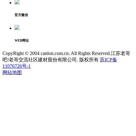
官方微信
WEB网址
CopyRight © 2004 canlon.com.cn. All Rights Reserved.江苏老哥
吧!老哥交流社区建材股份有限公司. 版权所有
苏ICP备
11076726号-1
网站地图