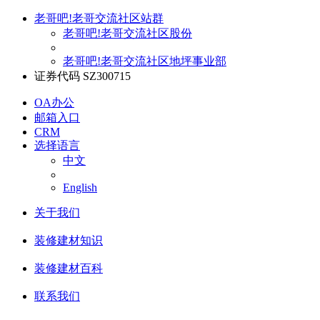
老哥吧!老哥交流社区站群
老哥吧!老哥交流社区股份
老哥吧!老哥交流社区地坪事业部
证券代码 SZ300715
OA办公
邮箱入口
CRM
选择语言
中文
English
关于我们
装修建材知识
装修建材百科
联系我们