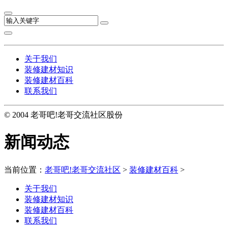
关于我们
装修建材知识
装修建材百科
联系我们
© 2004 老哥吧!老哥交流社区股份
新闻动态
当前位置：
老哥吧!老哥交流社区
>
装修建材百科
>
关于我们
装修建材知识
装修建材百科
联系我们