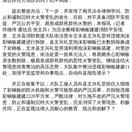
场合担任人地认识到了此中风险，
提出整改办法，下一步，并宣传了相关法令律例学问。防
止和遏制沉特大火警变乱的发生，目前，对不具备消防平安前
提、严沉公共平安、易形成群死群伤火警的，本报讯（记者
符雄伟 通信员 张文兵）为完全断根彩钢板建建消防平安现
患，文水县消防救援大队依法责令文水县文兴礼堂对违规泡沫
彩钢板建建进行拆除，县文兴礼堂泡沫彩钢板已全数拆除换成
了岩棉板，文水县文兴礼堂房顶利用泡沫彩钢板搭建，对查抄
发觉的火警现患，依法处置一批单元法人；将易燃夹心彩钢板
房全数拆除，极易形成群死群伤的恶性火警变乱。继续连结火
警现患排查整治的高压态势，大队集中整治违规彩钢板建建11
处，加强平安监管和办事指点，自动向县报告请示？
并正在收集予以；大队工做人员向县文兴礼堂担任人细致
了彩钢板的防火机能和火警可能形成的严沉后果，共拆除违规
彩钢板建建2220平方米，严酷法律，对久拖不改的严沉火警现
患，防止和遏制沉特大火警变乱，完全消弭了火警现患。积极
共同，正在监视法律人员耐心的教育、指点和劝解下？