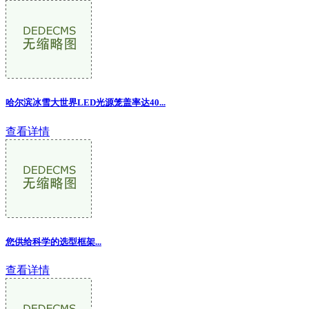
哈尔滨冰雪大世界LED光源笼盖率达40
...
查看详情
您供给科学的选型框架
...
查看详情